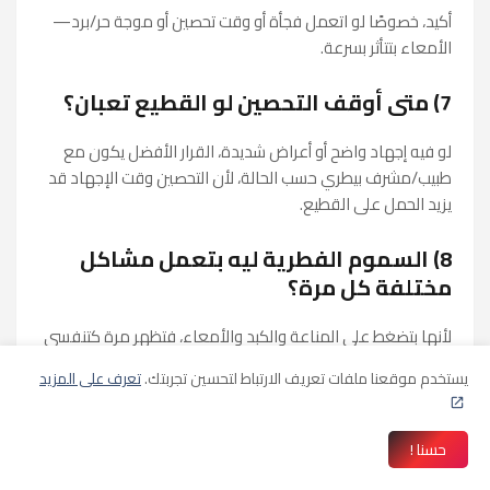
أكيد، خصوصًا لو اتعمل فجأة أو وقت تحصين أو موجة حر/برد—
الأمعاء بتتأثر بسرعة.
7) متى أوقف التحصين لو القطيع تعبان؟
لو فيه إجهاد واضح أو أعراض شديدة، القرار الأفضل يكون مع
طبيب/مشرف بيطري حسب الحالة، لأن التحصين وقت الإجهاد قد
يزيد الحمل على القطيع.
8) السموم الفطرية ليه بتعمل مشاكل
مختلفة كل مرة؟
لأنها بتضغط على المناعة والكبد والأمعاء، فتظهر مرة كتنفسي
ومرة كمعوي ومرة كضعف عام وتفاوت أوزان.
يستخدم موقعنا ملفات تعريف الارتباط لتحسين تجربتك.
تعرف على المزيد
9) هل الدعم بالفيتامينات وحده يقوي
المناعة؟
حسنا !