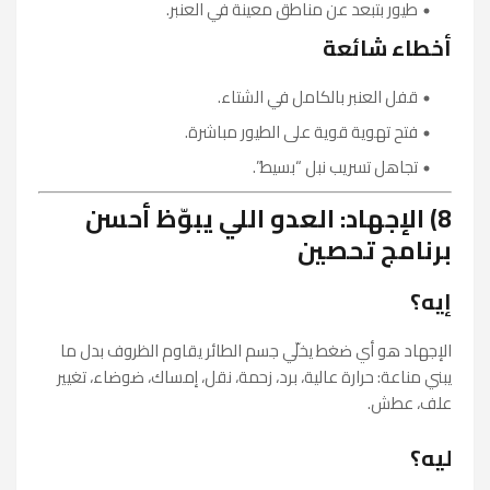
طيور بتبعد عن مناطق معينة في العنبر.
أخطاء شائعة
قفل العنبر بالكامل في الشتاء.
فتح تهوية قوية على الطيور مباشرة.
تجاهل تسريب نبل “بسيط”.
8) الإجهاد: العدو اللي يبوّظ أحسن
برنامج تحصين
إيه؟
الإجهاد هو أي ضغط يخلّي جسم الطائر يقاوم الظروف بدل ما
يبني مناعة: حرارة عالية، برد، زحمة، نقل، إمساك، ضوضاء، تغيير
علف، عطش.
ليه؟