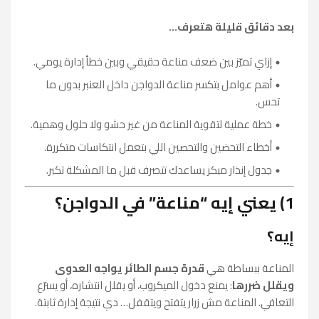
بعد دقائق قليلة هتعرف...
إزاي تميّز بين ضعف مناعة حقيقي وبين خطأ إدارة يومي.
أهم عوامل بتكسر مناعة الدواجن داخل العنبر بدون ما
تحس.
خطة عملية لتقوية المناعة من غير حشو ولا حلول وهمية.
أخطاء التحضين والتحصين اللي بتعمل انتكاسات متكررة.
جدول إنذار مبكر يساعدك تتصرف قبل ما المشكلة تكبر.
1) يعني إيه “مناعة” في الدواجن؟
إيه؟
المناعة ببساطة هي
قدرة جسم الطائر يواجه العدوى
ويقلل ضررها
: يمنع دخول الميكروب، أو يقلل انتشاره، أو يسرّع
التعافي. المناعة مش زرار يتفتح ويتقفل… دي نتيجة إدارة ثابتة.