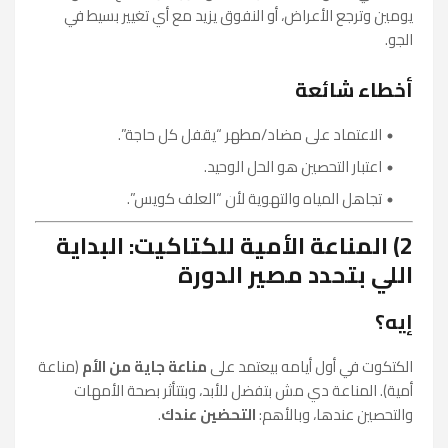
يومين وترجع الأعراض، أو النفوق يزيد مع أي تغيير بسيط في
الجو.
أخطاء شائعة
الاعتماد على مضاد/مطهر “يقفل كل حاجة”.
اعتبار التحصين هو الحل الوحيد.
تجاهل المياه والتهوية لأن “العلف كويس”.
2) المناعة الأمية للكتاكيت: البداية
اللي بتحدد مصير الدورة
إيه؟
الكتكوت في أول أيامه بيعتمد على
مناعة جاية من الأم
(مناعة
أمية). المناعة دي مش بتفضل للأبد، وبتتأثر بصحة الأمهات
والتحصين عندها، وبالأهم:
التحضين عندك
.