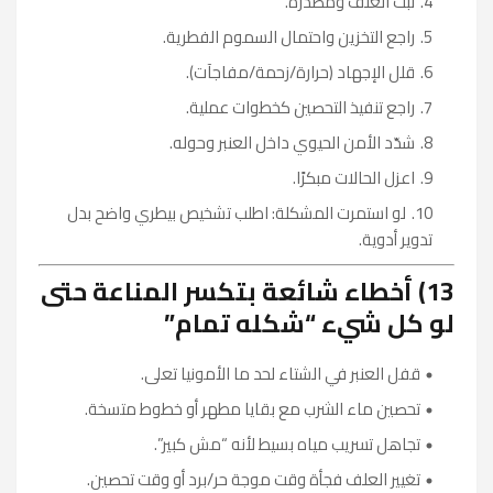
ثبّت العلف ومصدره.
راجع التخزين واحتمال السموم الفطرية.
قلل الإجهاد (حرارة/زحمة/مفاجآت).
راجع تنفيذ التحصين كخطوات عملية.
شدّد الأمن الحيوي داخل العنبر وحوله.
اعزل الحالات مبكرًا.
لو استمرت المشكلة: اطلب تشخيص بيطري واضح بدل
تدوير أدوية.
13) أخطاء شائعة بتكسر المناعة حتى
لو كل شيء “شكله تمام”
قفل العنبر في الشتاء لحد ما الأمونيا تعلى.
تحصين ماء الشرب مع بقايا مطهر أو خطوط متسخة.
تجاهل تسريب مياه بسيط لأنه “مش كبير”.
تغيير العلف فجأة وقت موجة حر/برد أو وقت تحصين.