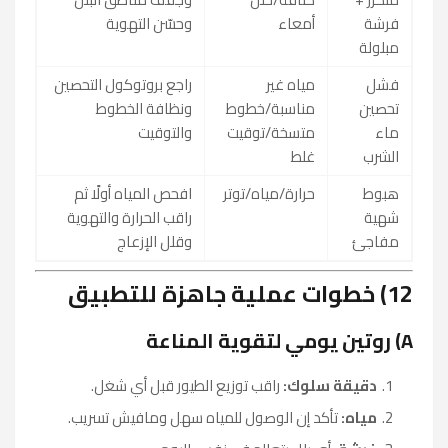
فرشة
أمعاء
وحسّن التهوية
مبلولة
فشل
مياه غير
راجع بروتوكول التحصين
تحصين
مناسبة/خطوط
ونظافة الخطوط
ماء
متسخة/توقيت
والتوقيت
الشرب
غلط
هبوط
حرارة/مياه/توتر
افحص المياه أولًا ثم
شهية
راقب الحرارة والتهوية
مفاجئ
وقلل الإزعاج
12) خطوات عملية جاهزة للتطبيق
A) روتين يومي لتقوية المناعة
دقيقة سلوك:
راقب توزيع الطيور قبل أي شغل.
مياه:
تأكد إن الوصول للمياه سهل ومافيش تسريب.