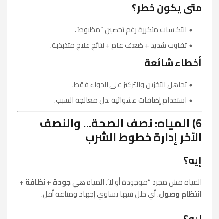
متى يكون خطر؟
انتكاسات متكررة رغم تحصين “مظبوط”.
تفاوت شديد + ضعف عام + نتائج علاج متذبذبة.
أخطاء شائعة
تجاهل التخزين والتركيز على الدواء فقط.
استخدام إضافات عشوائية بدل معالجة السبب.
6) المياه: نصف الصحة… والنصف
الآخر إدارة خطوط الشرب
إيه؟
المياه مش مجرد “موجودة أو لا”. المياه هي
جودة + نظافة +
انتظام وصول
. أي خلل فيها يساوي إجهاد ومناعة أقل.
ليه؟