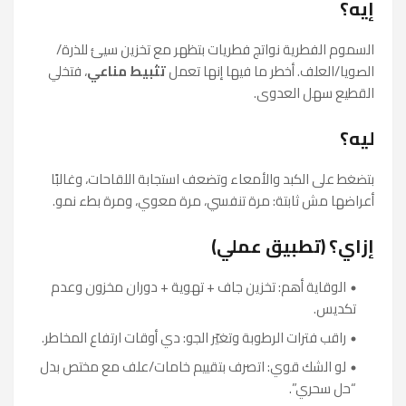
إيه؟
السموم الفطرية نواتج فطريات بتظهر مع تخزين سيئ للذرة/
الصويا/العلف. أخطر ما فيها إنها تعمل
تثبيط مناعي
، فتخلي
القطيع سهل العدوى.
ليه؟
بتضغط على الكبد والأمعاء وتضعف استجابة اللقاحات، وغالبًا
أعراضها مش ثابتة: مرة تنفسي، مرة معوي، ومرة بطء نمو.
إزاي؟ (تطبيق عملي)
الوقاية أهم: تخزين جاف + تهوية + دوران مخزون وعدم
تكديس.
راقب فترات الرطوبة وتغيّر الجو: دي أوقات ارتفاع المخاطر.
لو الشك قوي: اتصرف بتقييم خامات/علف مع مختص بدل
“حل سحري”.