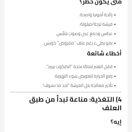
متى يكون خطر؟
رائحة أمونيا واضحة.
فرشة لزجة/مبلولة.
عطس ودمع عين وصوت تنفّس.
نمو بطيء رغم علف “مفروض” كويس.
أخطاء شائعة
قفل العنبر تمامًا بحجة “الكتكوت بيبرد”.
رفع الحرارة لتعويض سوء التهوية.
تأخير معالجة بلل الفرشة “لحد ما نشوف”.
4) التغذية: مناعة تبدأ من طبق
العلف
إيه؟