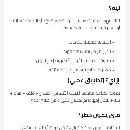
ليه؟
لأنك مهما عملت تحصينات… لو القطيع مُجهَد أو الأمعاء تعبانة
أو العنبر فيه أمونيا عالية، هتشوف:
استجابة ضعيفة للقاحات.
تكرار أمراض تنفسية/معوية.
تفاوت شديد في الأوزان أو هبوط إنتاج البيض.
مصاريف علاج تزيد من غير نتيجة ثابتة.
إزاي؟ (تطبيق عملي)
تقوية المناعة معناها
تثبيت الأساس
(تحضين + علف + مياه +
بيئة + تقليل إجهاد) ثم تحصين ذكي وأمن حيوي قوي.
متى يكون خطر؟
لما تلاقي نفس المشكلة راجعة كل دورة، أو العلاج يشتغل