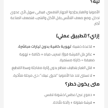
ليه؟
الأمونيا والغبار يجرّحوا الجهاز التنفسي، فيبقى سهل لأي عدوى
تدخل. ومع ضعف التنفّس يقل الأكل والشرب، فتضعف المناعة
أكثر.
إزاي؟ (تطبيق عملي)
قاعدة ذهبية:
تهوية كافية بدون تيارات مباشرة
.
عالج بلل الفرشة فورًا: تسريب مياه + كثافة + تهوية
ضعيفة = كارثة مستمرة.
قلل الغبار بتنظيف منظم بدون إثارة مفاجئة وسط القطيع.
لا تستنى لحد ما الأمونيا “تحرق عينك”؛ دي مرحلة متأخرة.
متى يكون خطر؟
دموع عين/عطس/خشونة تنفس.
فرشة مبلولة + رائحة نفّاذة.