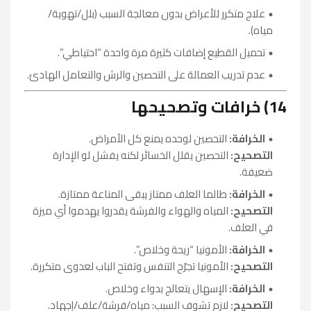
علاج متكرر للأعراض بدون معالجة السبب (بلل/تهوية/
مياه).
تحميل القطيع إضافات كثيرة مرة واحدة “احتياطي”.
عدم تدريب العمالة على التحصين والرش والتعامل الهادئ.
14) خرافات وتصحيحها
الخرافة:
التحصين لوحده يمنع كل الأمراض.
التصحيح:
التحصين يقلل الخسائر لكنه يفشل لو الإدارة
ضعيفة.
الخرافة:
طالما العلف ممتاز يبقى المناعة ممتازة.
التصحيح:
المياه والهواء والفرشة يقدروا يهدموا أي ميزة
في العلف.
الخرافة:
الأمونيا “ريحة وخلاص”.
التصحيح:
الأمونيا تجرّح التنفس وتفتح الباب لعدوى متكررة.
الخرافة:
الإسهال يتعالج بدواء وخلاص.
التصحيح:
لازم تشوف السبب: مياه/فرشة/علف/إجهاد.