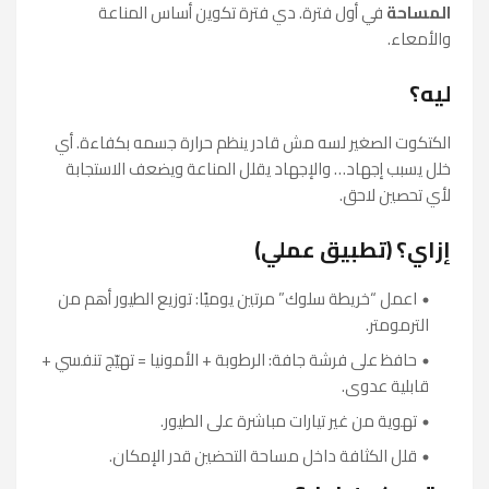
المساحة
في أول فترة. دي فترة تكوين أساس المناعة
والأمعاء.
ليه؟
الكتكوت الصغير لسه مش قادر ينظم حرارة جسمه بكفاءة. أي
خلل يسبب إجهاد… والإجهاد يقلل المناعة ويضعف الاستجابة
لأي تحصين لاحق.
إزاي؟ (تطبيق عملي)
اعمل “خريطة سلوك” مرتين يوميًا: توزيع الطيور أهم من
الترمومتر.
حافظ على فرشة جافة: الرطوبة + الأمونيا = تهيّج تنفسي +
قابلية عدوى.
تهوية من غير تيارات مباشرة على الطيور.
قلل الكثافة داخل مساحة التحضين قدر الإمكان.