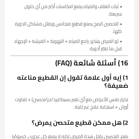
ثبات العلف والمياه يمنع انتكاسات أكتر من أي حلول
سريعة.
التحضين الصح يصنع قطيع متجانس ويقلل مشاكل الدورة
كلها.
لو المرض بيتكرر: راجع المياه + التهوية + الفرشة + الإجهاد
قبل ما تغيّر أدوية.
16) أسئلة شائعة (FAQ)
1) إيه أول علامة تقول إن القطيع مناعته
ضعيفة؟
تكرار نفس الأعراض مع أي تغير بسيط (برد/حر/تحصين) + تفاوت
أوزان + استجابة علاج غير ثابتة.
2) هل ممكن قطيع متحصن يمرض؟
نعم. التحصين يقلل شدة المرض لكنه لا يمنع كل عدوى، خصوصًا