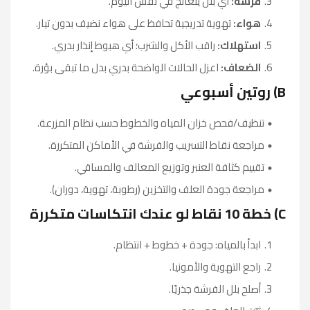
فرشة:
أي بلل يتعالج في نفس اليوم.
هواء:
تهوية تدريجية تحافظ على هواء نضيف بدون تيار.
استهلاك:
راقب الأكل والشرب؛ أي هبوط إنذار بدري.
الضعاف:
اعزل الحالات الواضحة بدري بدل ما تبقى بؤرة.
B) روتين أسبوعي
تنظيف/فحص خزان المياه والخطوط حسب نظام المزرعة.
مراجعة نقاط التسريب والفرشة في الأماكن المتكررة.
تقييم كثافة العنبر وتوزيع المعالف والمساقي.
مراجعة جودة العلف والتخزين (رطوبة، تهوية، دوران).
C) خطة 10 نقاط لو عندك انتكاسات متكررة
ابدأ بالمياه: جودة + خطوط + انتظام.
راجع التهوية والأمونيا.
أصلح بلل الفرشة جذريًا.