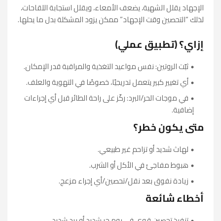
الإجهاد يقلل الشهية، يضعف الأمعاء، ويقلل استجابة اللقاحات،
لذلك “التحصين وقت الإجهاد” ممكن يزود المشكلة بدل ما يحلها.
إزاي؟ (تطبيق عملي)
ثبّت الروتين: نفس مواعيد التغذية والمراقبة قدر الإمكان.
أي تغيير كبير يتعمل تدريجيًا، خصوصًا في التهوية والعلف.
في موجات الحر/البرد: ركّز على راحة الطائر قبل أي إجراءات
إضافية.
متى يكون خطر؟
لهاث شديد أو تزاحم غير طبيعي.
هبوط مفاجئ في الأكل أو الشرب.
زيادة نفوق بعد نقل/تحصين/أي إجراء مزعج.
أخطاء شائعة
تنفيذ تحصين قوي في يوم حر شديد أو برد شديد.