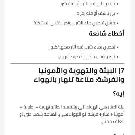
تزاحم على المساقي أو قلة شرب.
براز ناشف أو قلة إخراج.
فشل تحصين ماء الشرب وتكرار نفس المشكلة.
أخطاء شائعة
تحصين بماء شرب فيه آثار مطهر/كلور.
ترك رواسب داخل الخطوط شهور.
7) البيئة والتهوية والأمونيا
والفرشة: مناعة تنهار بالهواء
إيه؟
بيئة العنبر هي الهواء اللي بيتنفسه الطائر: تهوية + رطوبة +
أمونيا + غبار + فرشة. لو الهواء سيئ، المناعة بتتعب حتى لو
العلف ممتاز.