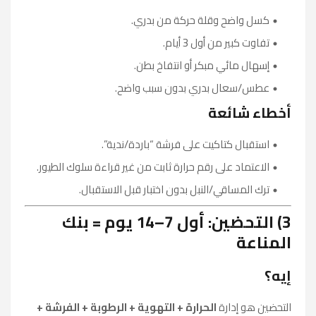
كسل واضح وقلة حركة من بدري.
تفاوت كبير من أول 3 أيام.
إسهال مائي مبكر أو انتفاخ بطن.
عطس/سعال بدري بدون سبب واضح.
أخطاء شائعة
استقبال كتاكيت على فرشة “باردة/ندية”.
الاعتماد على رقم حرارة ثابت من غير قراءة سلوك الطيور.
ترك المساقي/النبل بدون اختبار قبل الاستقبال.
3) التحضين: أول 7–14 يوم = بنك
المناعة
إيه؟
التحضين هو إدارة
الحرارة + التهوية + الرطوبة + الفرشة +