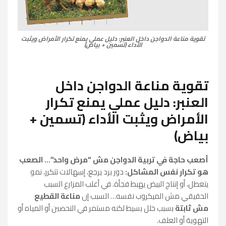
تقوية مناعة الدواجن داخل العنبر: دليل عملي يمنع تكرار الأمراض ويثبت
الأداء (تسمين + بياض)
تقوية مناعة الدواجن داخل
العنبر: دليل عملي يمنع تكرار
الأمراض ويثبت الأداء (تسمين +
بياض)
أصعب حاجة في تربية الدواجن مش “مرض واحد”… الصعب
هو تكرار نفس المشاكل:
دور برد يرجع، إسهالات تتكرر، نمو
يتعطل، أو إنتاج البيض يهبط فجأة. في أغلب المزارع السبب
الحقيقي مش الميكروب نفسه… السبب إن
مناعة القطيع
مش ثابتة
بسبب خلل بسيط لكنه مستمر في التحضين أو المياه أو
التهوية أو العلف.