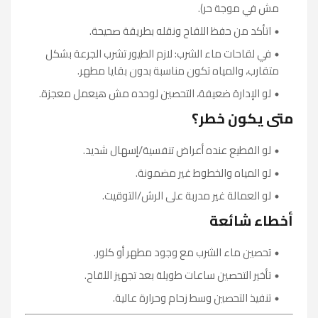
مش في موجة حر).
اتأكد من حفظ اللقاح ونقله بطريقة صحيحة.
في لقاحات ماء الشرب: لازم الطيور تشرب الجرعة بشكل
متقارب، والمياه تكون مناسبة بدون بقايا مطهر.
لو الإدارة ضعيفة، التحصين لوحده مش هيعمل معجزة.
متى يكون خطر؟
لو القطيع عنده أعراض تنفسية/إسهال شديد.
لو المياه والخطوط غير مضمونة.
لو العمالة غير مدربة على الرش/التوقيت.
أخطاء شائعة
تحصين ماء الشرب مع وجود مطهر أو كلور.
تأخير التحصين ساعات طويلة بعد تجهيز اللقاح.
تنفيذ التحصين وسط زحام وحرارة عالية.