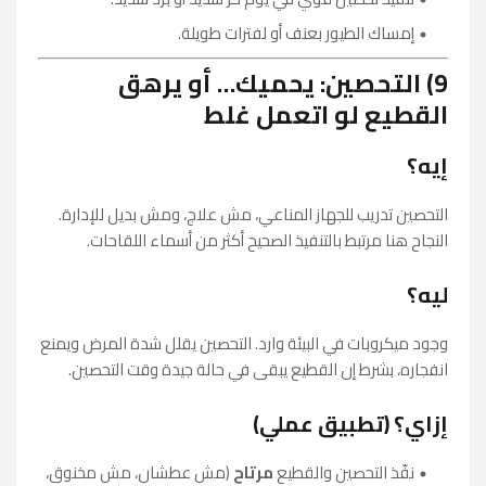
إمساك الطيور بعنف أو لفترات طويلة.
9) التحصين: يحميك… أو يرهق
القطيع لو اتعمل غلط
إيه؟
التحصين تدريب للجهاز المناعي، مش علاج، ومش بديل للإدارة.
النجاح هنا مرتبط بالتنفيذ الصحيح أكثر من أسماء اللقاحات.
ليه؟
وجود ميكروبات في البيئة وارد. التحصين يقلل شدة المرض ويمنع
انفجاره، بشرط إن القطيع يبقى في حالة جيدة وقت التحصين.
إزاي؟ (تطبيق عملي)
نفّذ التحصين والقطيع
مرتاح
(مش عطشان، مش مخنوق،