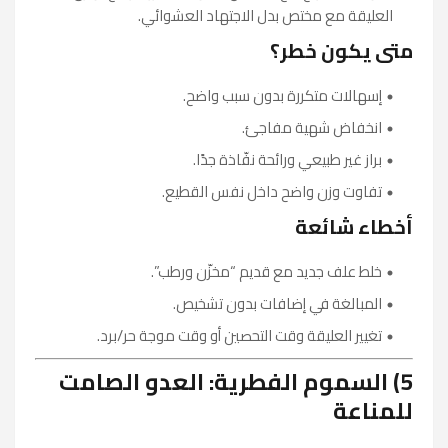
العليقة مع مختص بدل الاجتهاد العشوائي.
متى يكون خطر؟
إسهالات متكررة بدون سبب واضح.
انخفاض شهية مفاجئ.
براز غير طبيعي ورائحة نفّاذة جدًا.
تفاوت وزن واضح داخل نفس القطيع.
أخطاء شائعة
خلط علف جديد مع قديم “مخزّن ورطب”.
المبالغة في إضافات بدون تشخيص.
تغيير العليقة وقت التحصين أو وقت موجة حر/برد.
5) السموم الفطرية: العدو الصامت
للمناعة