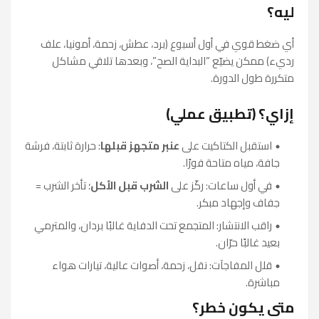
ليه؟
أي ضغط قوي في أول أسبوع (برد، عطش، زحمة، أمونيا، علف
رديء) ممكن يضيّع “البداية الصح”، وبعدها تلاقي مشاكل
متكررة طول الدورة.
إزاي؟ (تطبيق عملي)
استقبل الكتاكيت على
عنبر متجهز قبلها
: حرارة ثابتة، فرشة
جافة، مياه متاحة فورًا.
في أول ساعات: ركّز على
الشرب قبل الأكل
؛ تأخر الشرب =
جفاف وإجهاد مبكر.
راقب الانتشار: المتجمع تحت الدفاية غالبًا بردان، والمترمي
بعيد غالبًا حرّان.
قلل المفاجآت: نقل، زحمة، أصوات عالية، تيارات هواء
مباشرة.
متى يكون خطر؟