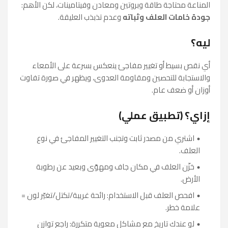
المناعة محتاجة طاقة وبروتين ومعادن وفيتامينات، لكن الأهم:
جودة خامات العلف وثباته
وعدم تذبذب العليقة.
ليه؟
أي نقص بسيط أو تغيير مفاجئ ينعكس بسرعة على الأمعاء
والاستجابة للتحصين ومقاومة العدوى، ويظهر في صورة تفاوت
أوزان أو ضعف عام.
إزاي؟ (تطبيق عملي)
اشتري من مصدر ثابت وتجنب التغيير المفاجئ في نوع
العلف.
خزّن العلف في مكان جاف ومهوّى وبعيد عن رطوبة
الأرض.
افحص العلف قبل الاستخدام: رائحة غريبة/تكتل/تغيّر لون =
علامة خطر.
لو عندك تاريخ مع مشاكل معوية متكررة: راجع توازن