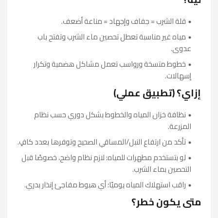
قلة الشرب = جفاف وإجهاد = مناعة أضعف.
مياه غير مناسبة تعطل تحصين ماء الشرب وتفتح باب
عدوى.
خطوط متسخة ورواسب تعمل مشاكل هضمية وتكرار
إسهالات.
إزاي؟ (تطبيق عملي)
نظافة خزان المياه والخطوط بشكل دوري حسب نظام
المزرعة.
تأكد من ارتفاع النبل/المساقي الصحيح وتوفرها بعدد كافٍ.
لو بتستخدم مطهرات للمياه: لازم نظام واضح، خصوصًا قبل
التحصين بماء الشرب.
راقب استهلاك المياه يوميًا؛ أي هبوط مفاجئ إنذار بدري.
متى يكون خطر؟