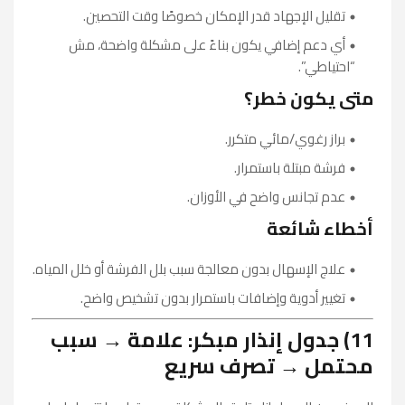
تقليل الإجهاد قدر الإمكان خصوصًا وقت التحصين.
أي دعم إضافي يكون بناءً على مشكلة واضحة، مش
“احتياطي”.
متى يكون خطر؟
براز رغوي/مائي متكرر.
فرشة مبتلة باستمرار.
عدم تجانس واضح في الأوزان.
أخطاء شائعة
علاج الإسهال بدون معالجة سبب بلل الفرشة أو خلل المياه.
تغيير أدوية وإضافات باستمرار بدون تشخيص واضح.
11) جدول إنذار مبكر: علامة → سبب
محتمل → تصرف سريع