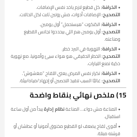
الخرافة:
كل قطيع لازم ياخد نفس الإضافات.
التصحيح:
الإضافات أدوات، مش روتين ثابت لكل الحالات.
الخرافة:
الكتكوت “هيستحمل” أول يومين.
التصحيح:
أول يومين هم اللي بيحددوا تجانس القطيع
ومناعته.
الخرافة:
التهوية في البرد خطر.
التصحيح:
الخطر الحقيقي هو هواء سيئ وأمونيا، مع تهوية
ذكية تمنع التيارات.
الخرافة:
تكرار نفس المرض يعني اللقاح “مغشوش”.
التصحيح:
غالبًا السبب تنفيذ التحصين أو إجهاد/مياه/بيئة.
15) ملخص نهائي بنقاط واضحة
المناعة مش دواء… المناعة
نظام إدارة
يبدأ من أول ساعة
استقبال.
أقوى لقاح يضعف لو القطيع مخنوق أمونيا أو عطشان أو
فرشته مبتلة.