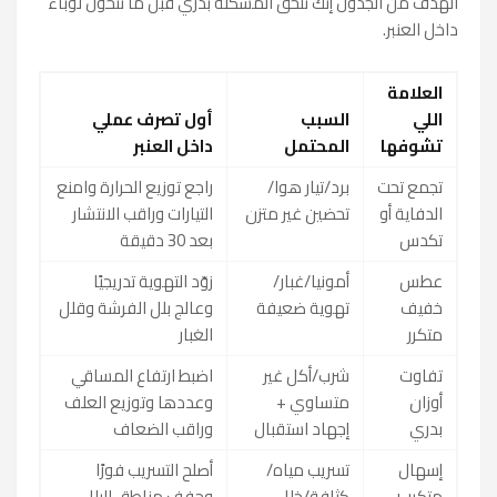
الهدف من الجدول إنك تلحق المشكلة بدري قبل ما تتحول لوباء
داخل العنبر.
العلامة
اللي
السبب
أول تصرف عملي
تشوفها
المحتمل
داخل العنبر
تجمع تحت
برد/تيار هوا/
راجع توزيع الحرارة وامنع
الدفاية أو
تحضين غير متزن
التيارات وراقب الانتشار
تكدس
بعد 30 دقيقة
عطس
أمونيا/غبار/
زوّد التهوية تدريجيًا
خفيف
تهوية ضعيفة
وعالج بلل الفرشة وقلل
متكرر
الغبار
تفاوت
شرب/أكل غير
اضبط ارتفاع المساقي
أوزان
متساوي +
وعددها وتوزيع العلف
بدري
إجهاد استقبال
وراقب الضعاف
إسهال
تسريب مياه/
أصلح التسريب فورًا
متكرر +
كثافة/خلل
وجفف مناطق البلل