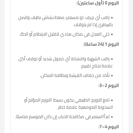
اليوم 0 (أول ساعتين):
راقب أي نزيف. لو مستمر: ضغط بشاش نظيف واتصل
بالبيطري إذا لم يتوقف.
خلي العجل في مكان هادي لتقليل الارتطام أو الحكّ.
اليوم 1 (24 ساعة):
راقب الشهية والنشاط. أي خمول شديد أو توقف أكل
علامة تحتاج تقييم.
تأكد من جفاف الفرشة ونظافة المكان.
اليوم 2–3:
تابع التورم: الطبيعي يكون بسيط. التورم المؤلم أو
السخونة الموضعية علامة خطر.
ابدأ/استمر في مكافحة الذباب إن كان الموسم مناسبًا.
اليوم 4–7: