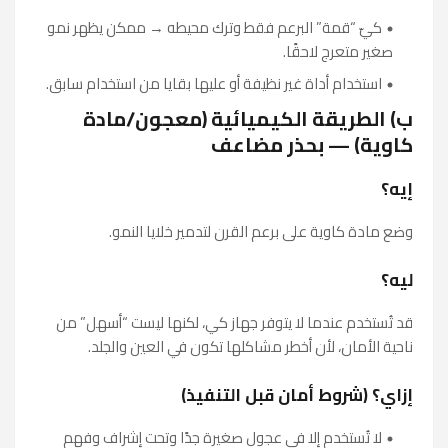
كيّ “قمة” البرعم فقط وترك محيطه → ممكن يظهر نمو
صغير متعرج لاحقًا.
استخدام أداة غير نظيفة أو عليها بقايا من استخدام سابق.
ب) الطريقة الكيميائية (معجون/مادة
كاوية) — بحذر مضاعف
إيه؟
وضع مادة كاوية على برعم القرن لتدمير خلايا النمو.
ليه؟
قد تُستخدم عندما لا يتوفر جهاز كي، لكنها ليست “أسهل” من
ناحية الأمان، لأن أخطر مشاكلها تكون في العين والجلد.
إزاي؟ (شروط أمان قبل التنفيذ)
لا تُستخدم إلا في عجول صغيرة جدًا وتحت إشراف وفهم