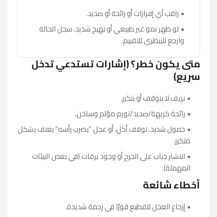
راقب أي إفرازات أو رائحة أو صديد.
لو ظهر نمو غير طبيعي أو تهيج شديد، سجل الحالة
وارجع للبيطري للتقييم.
متى يكون خطر؟ (إشارات تستدعي تدخل
سريع)
نزيف لا يتوقف أو يتكرر.
رائحة كريهة/صديد/تورم مؤلم وساخن.
خمول شديد، توقف أكل، أو عجل “يضرب رأسه” بعنف بشكل
متكرر.
انتشار ذباب على الجرح أو وجود يرقات (في بعض البيئات
المهملة).
أخطاء شائعة
إرجاع العجل للقطيع فورًا في زحمة شديدة.