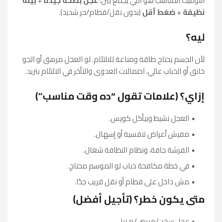
التوقيت المناسب هو اللي يجمع بين:
عجل بصحة جيدة
+
بيئة
نظيفة
+
ضغط أقل
(بدون نقل/فطام/حر شديد).
ليه؟
لأن الجسم يحتاج طاقة ومناعة للالتئام. لو العجل مرهق أو الجو
خانق أو الذباب عالي، احتمالات العدوى والتأخر في الالتئام بتزيد.
إزاي؟ (علامات تقول “ده وقت مناسب”)
العجل نشيط وبيأكل كويس.
مفيش أعراض تنفسية أو إسهال.
الفرشة جافة، ونظام النظافة شغال.
في خطة مكافحة ذباب لو الموسم محتاج.
مش داخل على فطام أو نقل قريب جدًا.
متى يكون خطر؟ (تأجيل أفضل)
عجل سخن/مريض/هزيل.