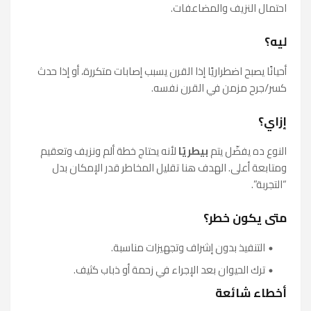
احتمال النزيف والمضاعفات.
ليه؟
أحيانًا يصبح اضطراريًا إذا القرن يسبب إصابات متكررة، أو إذا حدث
كسر/جرح مزمن في القرن نفسه.
إزاي؟
النوع ده يفضّل يتم
بيطريًا
لأنه يحتاج خطة ألم ونزيف وتعقيم
ومتابعة أعلى. الهدف هنا تقليل المخاطر قدر الإمكان بدل
“التجربة”.
متى يكون خطر؟
التنفيذ بدون إشراف وتجهيزات مناسبة.
ترك الحيوان بعد الإجراء في زحمة أو ذباب كثيف.
أخطاء شائعة