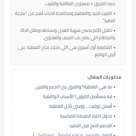
خبرة الفريق + مستوى النظافة والتثبيت.
التثبيت الجيد والتعقيم ومكافحة الذباب أهم من “سرعة
التنفيذ”.
تقليل الألم يحسن شهية العجل ونشاطه ويقلل الحكّ
والارتطام اللي يفتح باب النزيف والعدوى.
المتابعة أول أسبوع هي اللي بتحدد نجاح العملية على
أرض الواقع.
محتويات المقال:
ما هي العملية؟ والفرق بين البرعم والقرن
ليه بنستأصل القرون؟ الأسباب الواقعية
أفضل توقيت… وإمتى تأجل العملية
جدول اختيار الطريقة المناسبة
التحضير الصح قبل التنفيذ
الطرق بالتفصيل (حراري/كيميائي/ميكانيكي)