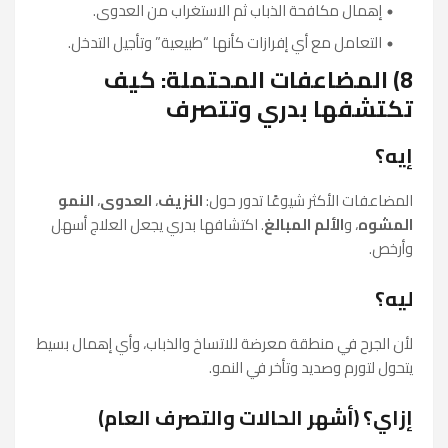
إهمال مكافحة الذباب ثم الاستغراب من العدوى.
التعامل مع أي إفرازات كأنها “طبيعية” وتأجيل التدخل.
8) المضاعفات المحتملة: كيف
تكتشفها بدري وتتصرف
إيه؟
المضاعفات الأكثر شيوعًا تدور حول:
النزيف
،
العدوى
،
النمو
المشوه
، و
الألم المبالغ
. اكتشافها بدري يجعل العلاج أسهل
وأرخص.
ليه؟
لأن الجرح في منطقة معرضة للاتساخ والذباب، وأي إهمال بسيط
يتحول لتورم وصديد وتأخر في النمو.
إزاي؟ (أشهر الحالات والتصرف العام)