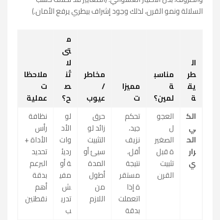
السلالة ونمو القرن، لذلك وجود إشراف بيطري يرفع الأمان.)
م
تى
ال
لا
طر
مناسب
مخاطر
تُن
ملاحظا
يق
ة
مميزا
/
ص
ت
ة
لمين؟
ت
عيوب
ح؟
عملية
الك
العجو
تحكم
حرق
لو
نظافة
ي
ل
جيد،
زائد لو
الأد
رأس
الح
الصغير
نزيف
التثبيت
وات
الأداة +
رار
ة قبل
أقل،
سيئ أو
رديئ
تحديد
ي
تثبيت
نتيجة
المدة
ة أو
البرعم
القرن
مستقر
أطول
مفي
بدقة
ة إذا
من
ش
أهم
اتعملت
اللازم
تدري
نقطتين
بدقة
ب