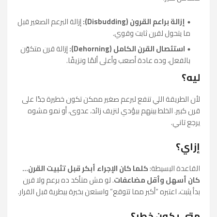
إزالة براعم القرون (Disbudding):
إزالة البرعم الصغير قبل
ما يتحول لقرن ثابت وقوي.
استئصال القرن الكامل (Dehorning):
إزالة قرن متكوّن
بالفعل، وده عادة أصعب وأعلى ألمًا ونزيفًا.
ليه؟
لأن الطريقة اللي تنفع لبرعم صغير ممكن تكون خطيرة جدًا على
قرن كبير. الخلط بينهم بيؤدي لنزيف زائد، عدوى، أو نمو مشوه
يرجع تاني.
إزاي؟
القاعدة البسيطة:
كلما كان الإجراء أبكر قبل تثبيت القرن…
كان أسهل وأقل مضاعفات
. لو مش متأكد ده برعم ولا قرن
بدأ يثبت، اعتبره “أكبر مما تتوقع” واستعن بخبرة بيطرية قبل القرار.
متى يكون خطر؟