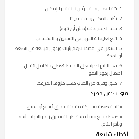
ثبّت العجل بحيث الرأس ثابتة قدر الإمكان.
نظّف المكان وجففه جيدًا.
حدد البرعم بدقة (مش أي نتوء).
اتبع تعليمات الجهاز في التسخين والاستخدام.
اشتغل على محيط البرعم بثبات وبدون مبالغة في الضغط
أو المدة.
بعد الانتهاء: راجع إن المحيط اتغطى بالكامل لتقليل
احتمال رجوع النمو.
طبق وقاية من الذباب حسب ظروف المزرعة.
متى يكون خطر؟
تثبيت ضعيف = حركة مفاجئة = حرق أوسع أو عميق.
ضغط مبالغ فيه أو مدة طويلة = حرق زائد والتهاب شديد
وتأخر التئام.
أخطاء شائعة