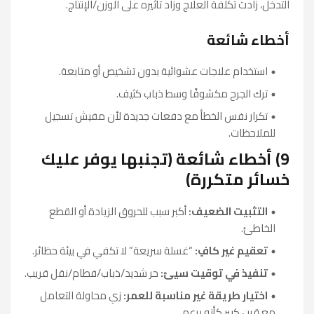
التدخل، زادت تكلفة العلاج وزاد تأثيره على الوزن/الإنتاج.
أخطاء شائعة
استخدام علاجات عشوائية بدون تشخيص أو متابعة.
ترك الجرح مكشوفًا وسط ذباب كثيف.
تكرار نفس الخطأ مع دفعات جديدة لأن مفيش تسجيل
للملاحظات.
9) أخطاء شائعة (تجنبها يوفر عليك
خسائر متكررة)
التثبيت الضعيف:
أكبر سبب للحروق الزيادة أو القطع
الخاطئ.
تعقيم غير كافٍ:
“غسلة سريعة” لا تكفي في بيئة حظائر.
تنفيذ في توقيت سيئ:
حر شديد/ذباب/فطام/نقل قريب.
اختيار طريقة غير مناسبة للعمر:
زي محاولة التعامل
مع قرن كبير كأنه برعم.