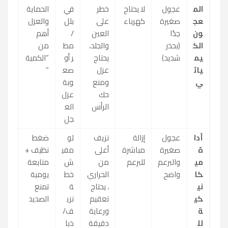
الم
عجول
لا يحتاج
خطر
في
الحماية
عج
صغيرة
كهرباء
على
بلل
والعزل
ون
جدًا
العين
/
أهم
الك
(بحذر
والجلد،
مط
من
يم
شديد)
يحتاج
ر أو
“الكمية
يائ
عزل
صع
”
ي
ومنع
وبة
حك
عزل
الرأس
الع
جل
أدا
عجول
إزالة
نزيف
لو
ضغط
ة
صغيرة
مباشرة
أعلى
مفي
نظيف +
مي
والبرعم
للبرعم
من
ش
متابعة
كا
واضح
الحراري
خط
يومية
ني
، يحتاج
ة
تمنع
كي
تعقيم
نزي
الصديد
ة
ورعاية
ف/
لل
دقيقة
ذبا