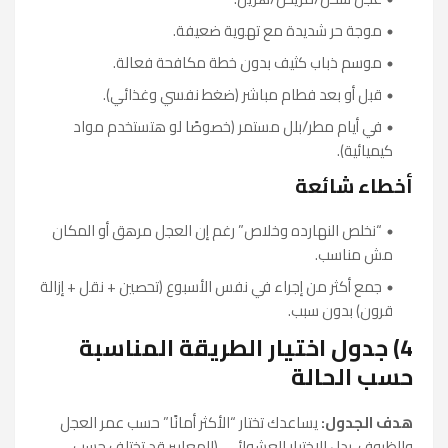
موجة حر شديدة مع تهوية ضعيفة.
موسم ذباب كثيف بدون خطة مكافحة فعالة.
قبل أو بعد فطام مباشر (ضغط نفسي وغذائي).
في أيام مطر/بلل مستمر (خصوصًا لو هتستخدم مواد
كيميائية).
أخطاء شائعة
“نخلص النهارده وخلاص” رغم إن العجل مرهق أو المكان
مش مناسب.
جمع أكثر من إجراء في نفس الأسبوع (تحصين + نقل + إزالة
قرون) بدون سبب.
4) جدول اختيار الطريقة المناسبة
حسب الحالة
هدف الجدول:
يساعدك تختار “الأكثر أمانًا” حسب عمر العجل
والظروف، بدل الاختيار العشوائي. (المعايير قد تختلف حسب