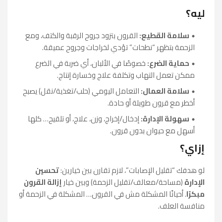
ليه؟
سلامة القطيع:
القرون بتزود جروح الرقبة والكتف، ومع
الزحمة بتظهر “نطحات” تؤدي لخراجات وجروح عميقة.
حماية الضرع:
خصوصًا في الألبان، أي ضربة في الضرع
ممكن تعمل التهاب وتكلفة علاج وخسارة إنتاج.
سلامة العمال:
التعامل اليومي (حلب/تغذية/نقل) يصبح
أخطر مع قرون طويلة أو حادة.
سهولة الإدارة:
إدخال/إخراج، وزن، علاج، أو تلقيح… كلها
أسهل مع حيوان بدون قرون.
إزاي؟
لو هدفك “تقليل الإصابات”، لازم تقارن بين خيارين:
تحسين
الإدارة
(مساحة/معالف/تقليل الزحمة) وبين خيار
إزالة القرون
مبكرًا
. أحيانًا المشكلة مش في القرون… المشكلة في الزحمة أو
منافسة العلف.