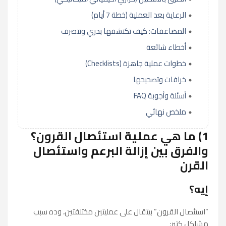
الرعاية بعد العملية (خطة 7 أيام)
المضاعفات: كيف تكتشفها بدري وتتصرف
أخطاء شائعة
خطوات عملية جاهزة (Checklists)
خرافات وتصحيحها
أسئلة وأجوبة FAQ
ملخص نهائي
1) ما هي عملية استئصال القرون؟
والفرق بين إزالة البرعم واستئصال
القرن
إيه؟
“استئصال القرون” بيتقال على عمليتين مختلفتين، وده سبب
مشاكل كتير: