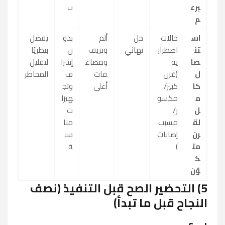
برع
ب
م
اس
حالات
حل
ألم
بدو
يفضل
تئ
اضطرار
نهائي
ونزيف
ن
بيطريًا
صا
ية
ومضاع
إشرا
لتقليل
ل
(قرن
فات
ف
المخاطر
كا
كبير/
أعلى
وتج
م
مكسو
هيزا
ل
ر/
ت
لق
مسبب
منا
رن
إصابات
سب
مت
)
ة
ك
وّن
5) التحضير الصح قبل التنفيذ (نصف
النجاح قبل ما تبدأ)