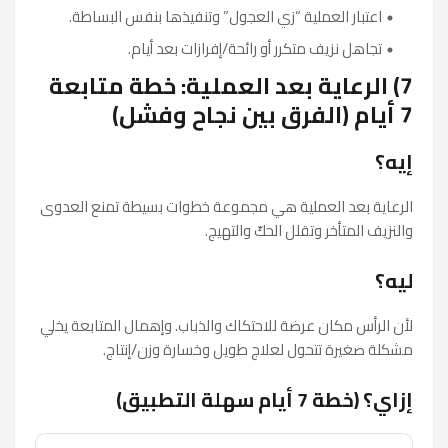
اعتبار العملية “زي العجول” وتنفيذها بنفس البساطة.
تجاهل نزيف متكرر أو رائحة/إفرازات بعد أيام.
7) الرعاية بعد العملية: خطة متابعة
7 أيام (الفرق بين نجاح وفشل)
إيه؟
الرعاية بعد العملية هي مجموعة خطوات بسيطة تمنع العدوى
والنزيف المتأخر وتقلل الحكّ والتهيج.
ليه؟
لأن الرأس مكان عرضة للاحتكاك والذباب. وإهمال المتابعة يخلي
مشكلة صغيرة تتحول لعلاج طويل وخسارة وزن/إنتاج.
إزاي؟ (خطة 7 أيام سهلة التطبيق)