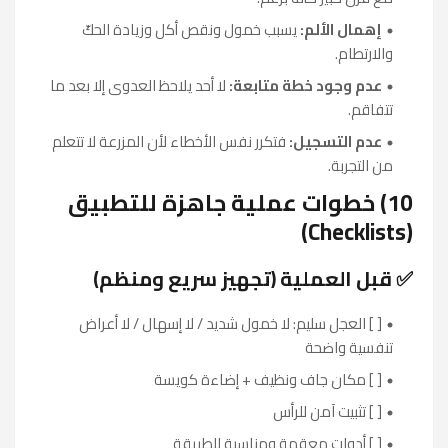
إهمال الألم:
يسبب خمول ونقص أكل وزيادة الحكّ
والارتطام.
عدم وجود خطة متابعة:
لا أحد يلاحظ العدوى إلا بعد ما
تتفاقم.
عدم التسجيل:
فتكرر نفس الأخطاء لأن المزرعة لا تتعلم
من التجربة.
10) خطوات عملية جاهزة للتطبيق
(Checklists)
✅ قبل العملية (تجهيز سريع ومنظم)
[ ] العجل سليم: لا خمول شديد / لا إسهال / لا أعراض
تنفسية واضحة
[ ] مكان جاف ونظيف + إضاءة كويسة
[ ] تثبيت آمن للرأس
[ ] أدوات معقمة ومناسبة للطريقة