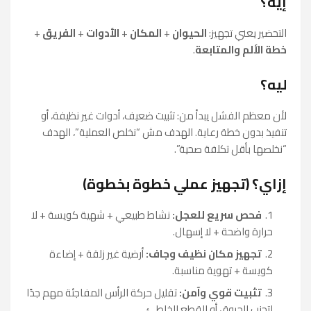
إيه؟
التحضير يعني تجهيز:
الحيوان
+
المكان
+
الأدوات
+
الفريق
+
خطة الألم والمتابعة
.
ليه؟
لأن معظم الفشل يبدأ من: تثبيت ضعيف، أدوات غير نظيفة، أو
تنفيذ بدون خطة رعاية. الهدف مش “نخلص العملية”، الهدف
“نخلصها بأقل تكلفة صحية”.
إزاي؟ (تجهيز عملي خطوة بخطوة)
فحص سريع للعجل:
نشاط طبيعي + شهية كويسة + لا
حرارة واضحة + لا إسهال.
تجهيز مكان نظيف وجاف:
أرضية غير زلقة + إضاءة
كويسة + تهوية مناسبة.
تثبيت قوي وآمن:
تقليل حركة الرأس المفاجئة مهم جدًا
لتجنب الحروق أو القطع الخاطئ.