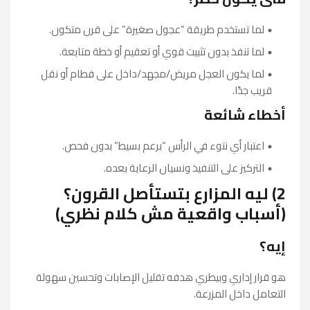
لما تستخدم طريقة “عجول صغيرة” على قرن متكون.
لما تنفذ بدون تثبيت قوي أو تعقيم أو خطة متابعة.
لما يكون العجل مريض/مجهد/داخل على فطام أو نقل
قريب جدًا.
أخطاء شائعة
اعتبار أي نتوء في الرأس “برعم بسيط” بدون فحص.
التركيز على التنفيذ ونسيان الرعاية بعده.
2) ليه المزارع بتستأصل القرون؟
(أسباب واقعية مش كلام نظري)
إيه؟
هو قرار إداري وبيطري هدفه تقليل الإصابات وتحسين سهولة
التعامل داخل المزرعة.