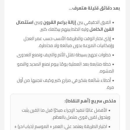
بعد دقائق قليلة هتعرف…
الفرق الحقيقي بين
إزالة براعم القرون
وبين
استئصال
القرن الكامل
وليه الخلط بينهم بيكلفك كتير.
إزاي تختار الوقت والطريقة الأنسب حسب عمر العجل
وإمكانيات المزرعة بدون مبالغة ولا مخاطرة.
خطوات تجهيز بسيطة تقلل الألم والنزيف وتمنع العدوى.
خطة متابعة بعد العملية يومًا بيوم تمنع الصديد والنمو
المشوه.
أخطاء شائعة بتتكرر في مزارع كتير وكيف تتجنبها من أول
مرة.
ملخص سريع (أهم النقاط):
الأفضل غالبًا تنفيذ الإجراء مبكرًا قبل ما القرن يثبت
ويتحول لقرن قوي متصل بالعظم.
اختيار الطريقة يعتمد على: العمر + الموسم (ذباب/حر) +