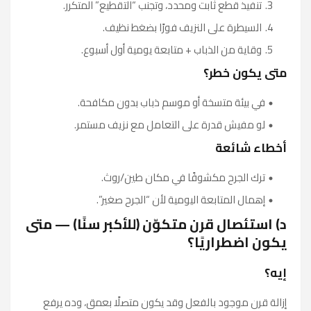
تنفيذ قطع ثابت ومحدد، وتجنب “التقطيع” المتكرر.
السيطرة على النزيف فورًا بضغط نظيف.
وقاية من الذباب + متابعة يومية أول أسبوع.
متى يكون خطر؟
في بيئة متسخة أو موسم ذباب بدون مكافحة.
لو مفيش قدرة على التعامل مع نزيف مستمر.
أخطاء شائعة
ترك الجرح مكشوفًا في مكان طين/روث.
إهمال المتابعة اليومية لأن “الجرح صغير”.
د) استئصال قرن متكوّن (للأكبر سنًا) — متى
يكون اضطراريًا؟
إيه؟
إزالة قرن موجود بالفعل وقد يكون متصلًا بعمق، وده يرفع