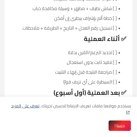
[ ] شاش نظيف + مطهر + وسيلة مكافحة ذباب
[ ] خطة ألم بإشراف بيطري إن أمكن
[ ] تسجيل: رقم العجل + التاريخ + الطريقة + ملاحظات
✅ أثناء العملية
[ ] تحديد البرعم/القرن بدقة
[ ] تنفيذ ثابت بدون استعجال
[ ] مراجعة النتيجة قبل إنهاء التثبيت
[ ] السيطرة على أي نزيف فورًا
✅ بعد العملية (أول أسبوع)
[ ] فحص يومي: تورم / نزيف / إفرازات / رائحة
يستخدم موقعنا ملفات تعريف الارتباط لتحسين تجربتك.
تعرف على المزيد
[ ] مكافحة ذباب حسب الموسم
[ ] نظافة الفرشة وتقليل الاحتكاك والزحمة
حسنا !
[ ] تدخل مبكر عند ظهور علامات عدوى أو ألم شديد