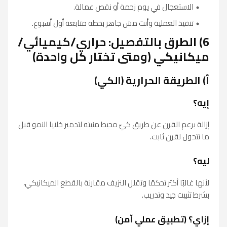
الاستعجال في يوم زحمة أو نقص عمالة.
تنفيذ العملية وأنت مش جاهز بخطة متابعة أول أسبوع.
6) الطرق بالتفصيل: حراري/كيميائي/
ميكانيكي (ومتى تختار كل واحدة)
أ) الطريقة الحرارية (الكي)
إيه؟
إزالة برعم القرن عن طريق كيّ محيط منبته لتدمير خلايا النمو قبل
ما تتحول لقرن ثابت.
ليه؟
لأنها غالبًا أكثر تحكمًا وتقلل النزيف مقارنة بالقطع الميكانيكي،
بشرط تثبيت جيد وتدريب.
إزاي؟ (تطبيق عملي آمن)