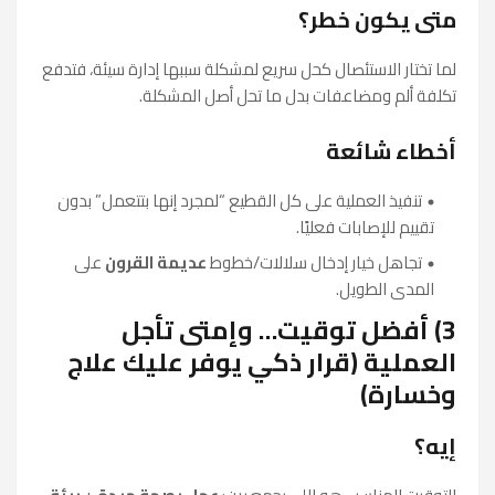
متى يكون خطر؟
لما تختار الاستئصال كحل سريع لمشكلة سببها إدارة سيئة، فتدفع
تكلفة ألم ومضاعفات بدل ما تحل أصل المشكلة.
أخطاء شائعة
تنفيذ العملية على كل القطيع “لمجرد إنها بتتعمل” بدون
تقييم للإصابات فعليًا.
تجاهل خيار إدخال سلالات/خطوط
عديمة القرون
على
المدى الطويل.
3) أفضل توقيت… وإمتى تأجل
العملية (قرار ذكي يوفر عليك علاج
وخسارة)
إيه؟