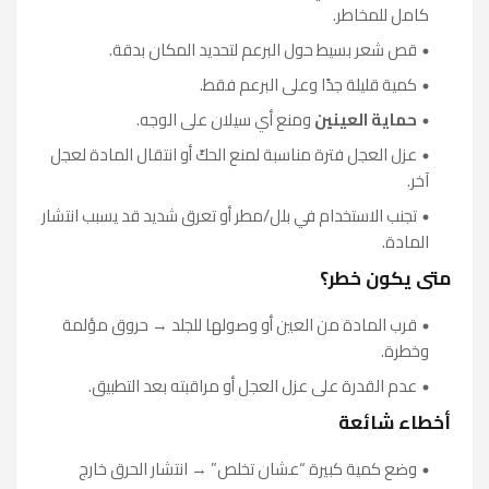
كامل للمخاطر.
قص شعر بسيط حول البرعم لتحديد المكان بدقة.
كمية قليلة جدًا وعلى البرعم فقط.
حماية العينين
ومنع أي سيلان على الوجه.
عزل العجل فترة مناسبة لمنع الحكّ أو انتقال المادة لعجل
آخر.
تجنب الاستخدام في بلل/مطر أو تعرق شديد قد يسبب انتشار
المادة.
متى يكون خطر؟
قرب المادة من العين أو وصولها للجلد → حروق مؤلمة
وخطرة.
عدم القدرة على عزل العجل أو مراقبته بعد التطبيق.
أخطاء شائعة
وضع كمية كبيرة “عشان تخلص” → انتشار الحرق خارج