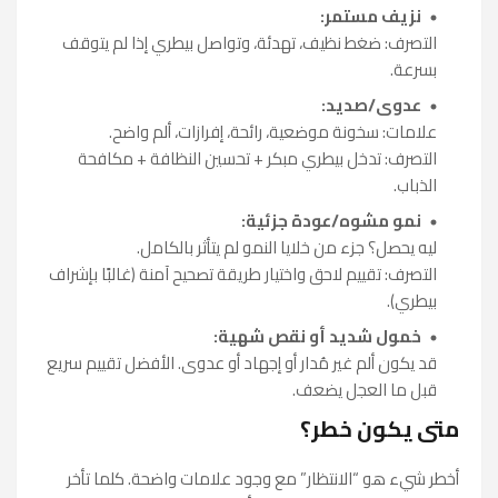
نزيف مستمر:
التصرف: ضغط نظيف، تهدئة، وتواصل بيطري إذا لم يتوقف
بسرعة.
عدوى/صديد:
علامات: سخونة موضعية، رائحة، إفرازات، ألم واضح.
التصرف: تدخل بيطري مبكر + تحسين النظافة + مكافحة
الذباب.
نمو مشوه/عودة جزئية:
ليه يحصل؟ جزء من خلايا النمو لم يتأثر بالكامل.
التصرف: تقييم لاحق واختيار طريقة تصحيح آمنة (غالبًا بإشراف
بيطري).
خمول شديد أو نقص شهية:
قد يكون ألم غير مُدار أو إجهاد أو عدوى. الأفضل تقييم سريع
قبل ما العجل يضعف.
متى يكون خطر؟
أخطر شيء هو “الانتظار” مع وجود علامات واضحة. كلما تأخر