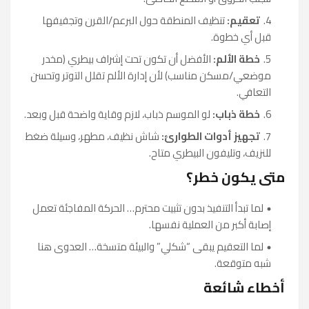
تعقيم:
تنظيف المنطقة حول البرعم/القرن وتجفيفها
قبل أي خطوة.
خطة الألم:
الأفضل أن تكون تحت إشراف بيطري (مخدر
موضعي/مسكن مناسب) لأن إدارة الألم تقلل التوتر وتحسن
التعافي.
خطة ذباب:
لو الموسم ذباب، لازم وقاية واضحة قبل وبعد.
تجهيز أدوات الطوارئ:
شاش نظيف، مطهر، وسيلة ضغط
للنزيف، وتليفون البيطري متاح.
متى يكون خطر؟
لما تبدأ التنفيذ بدون تثبيت محترم… الحركة المفاجئة تعمل
إصابة أكبر من العملية نفسها.
لما التعقيم يبقى “شكلي” والبيئة متسخة… العدوى هنا
شبه متوقعة.
أخطاء شائعة