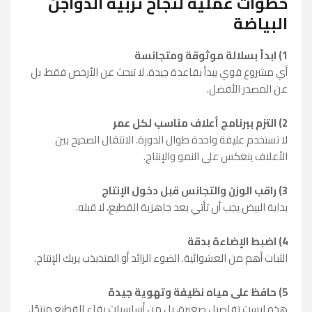
خطوات عملية لنجاح تربية الدواجن
البياضة
1) ابدأ بسلالة موثوقة ومتجانسة
أي مشروع قوي يبدأ بقاعدة جيدة. لا تبحث عن الأرخص فقط، بل
عن المصدر الأفضل.
2) التزم ببرنامج أعلاف مناسب لكل عمر
لا تستخدم عليقة واحدة طوال الدورة. الانتقال الصحيح بين
الأعلاف ينعكس على النمو والإنتاج.
3) راقب الوزن والتجانس قبل دخول الإنتاج
بداية البيض يجب أن تأتي بعد جاهزية القطيع، لا قبله.
4) اضبط الإضاءة بدقة
الثبات أهم من العشوائية. الضوء الزائد أو المتذبذب يربك الإنتاج.
5) حافظ على مياه نظيفة وتهوية جيدة
هذه ليست تفاصيل صغيرة، بل من أساسيات بقاء القطيع منتجًا.