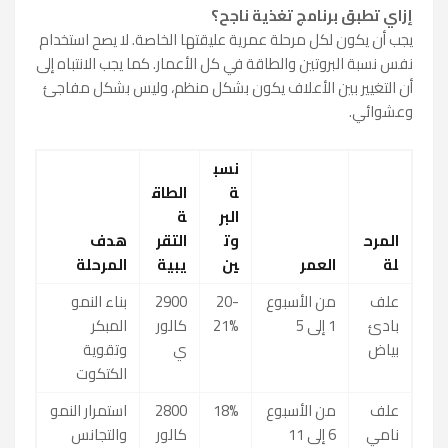
إزاي تطبق برنامج تغذية ناجح؟
يجب أن يكون لكل مرحلة عمرية عليقتها الخاصة. لا يصح استخدام
نفس نسبة البروتين والطاقة في كل الأعمار. كما يجب الانتباه إلى
أن التغيير بين الأعلاف يكون بشكل منظم، وليس بشكل مفاجئ
وعشوائي.
نسب
ة
الطاق
البر
ة
المرح
وت
التقر
هدف
لة
العمر
ين
يبية
المرحلة
علف
من الأسبوع
20-
2900
بناء النمو
بادئ
1 إلى 5
21%
كالور
المبكر
بياض
ي
وتقوية
الكتكوت
علف
من الأسبوع
18%
2800
استمرار النمو
نامي
6 إلى 11
كالور
والتجانس