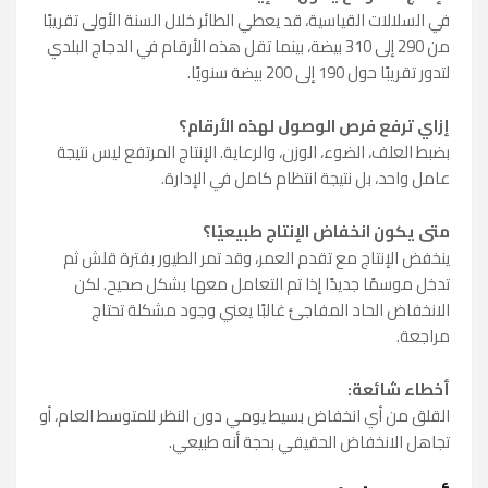
في السلالات القياسية، قد يعطي الطائر خلال السنة الأولى تقريبًا
من 290 إلى 310 بيضة، بينما تقل هذه الأرقام في الدجاج البلدي
لتدور تقريبًا حول 190 إلى 200 بيضة سنويًا.
إزاي ترفع فرص الوصول لهذه الأرقام؟
بضبط العلف، الضوء، الوزن، والرعاية. الإنتاج المرتفع ليس نتيجة
عامل واحد، بل نتيجة انتظام كامل في الإدارة.
متى يكون انخفاض الإنتاج طبيعيًا؟
ينخفض الإنتاج مع تقدم العمر، وقد تمر الطيور بفترة قلش ثم
تدخل موسمًا جديدًا إذا تم التعامل معها بشكل صحيح. لكن
الانخفاض الحاد المفاجئ غالبًا يعني وجود مشكلة تحتاج
مراجعة.
أخطاء شائعة:
القلق من أي انخفاض بسيط يومي دون النظر للمتوسط العام، أو
تجاهل الانخفاض الحقيقي بحجة أنه طبيعي.