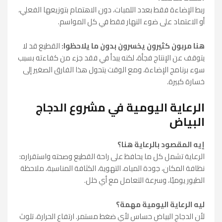
ربط الإضاءة فقط بعدد اللمبات، دون الاهتمام بتوزيعها الفعلي،
أو الاعتماد على ضوء النهار فقط في كل المواسم.
هنا مربون كثيرون يخسرون بدون ما يلاحظوا:
القطيع قد لا
يتوقف عن الإنتاج فجأة، لكنه يبدأ في فقد جزء من كفاءته بسبب
سوء برنامج الإضاءة، ومع الوقت يتحول هذا الفارق الصغير إلى
خسارة كبيرة.
الرعاية اليومية في مشروع الدجاج
البياض
إيه المقصود بالرعاية هنا؟
الرعاية تشمل كل ما يحافظ على راحة القطيع وصحته واستقراره:
نظافة المكان، جودة المياه، التهوية، الكثافة المناسبة، ملاحظة
الطيور يوميًا، وسرعة التعامل مع أي خلل.
ليه الرعاية اليومية مهمة؟
لأن الدجاج البياض حساس لأي ضغط مستمر. ارتفاع الحرارة، تلوث