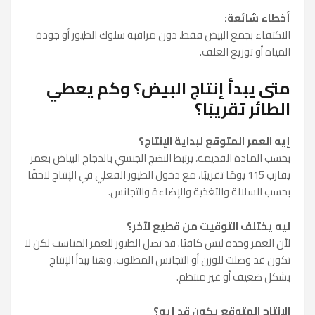
أخطاء شائعة:
الاكتفاء بجمع البيض فقط، دون مراقبة سلوك الطيور أو جودة
المياه أو توزيع العلف.
متى يبدأ إنتاج البيض؟ وكم يعطي
الطائر تقريبًا؟
إيه العمر المتوقع لبداية الإنتاج؟
بحسب المادة القديمة، يرتبط النضج الجنسي بالدجاج البياض بعمر
يقارب 115 يومًا تقريبًا، مع دخول الطيور الفعلي في الإنتاج لاحقًا
بحسب السلالة والتغذية والإضاءة والتجانس.
ليه يختلف التوقيت من قطيع لآخر؟
لأن العمر وحده ليس كافيًا. قد تصل الطيور للعمر المناسب لكن لا
تكون قد وصلت للوزن أو التجانس المطلوب. وهنا يبدأ الإنتاج
بشكل ضعيف أو غير منتظم.
الإنتاج المتوقع يكون قد إيه؟