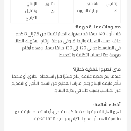
إنتاجي
66 حتى
كالور
الإنتاج
3
نهاية الدورة
ي
وتقليل
التراجع
معلومات عملية مهمة:
خلال أول 140 يومًا قد يستهلك الطائر تقريبًا من 7.5 إلى 8 كجم
علف، حسب السلالة والإدارة. وفي مرحلة الإنتاج، يستهلك الطائر
في المتوسط حوالي 120 إلى 130 جرامًا يوميًا. وهذه أرقام
مهمة جدًا لحساب التكلفة والتخطيط.
متى تصبح التغذية خطرًا؟
عندما يتم تقديم عليقة إنتاج مبكرًا قبل استعداد الطيور، أو عندما
تتأخر عليقة الإنتاج رغم اقتراب القطيع من النضج. التأخير أو التقديم
غير المناسب يسبب خللًا في بداية الإنتاج.
أخطاء شائعة:
تغيير العليقة مرة واحدة بشكل مفاجئ، أو استخدام عليقة غير
مناسبة للعمر، أو عدم الالتزام بمواعيد ثابتة للتغذية.