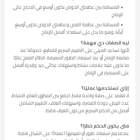
المسافة بين عظمتَي الحوض تكون أوسع في الدجاج عالي
الإنتاج.
المسافة بين عظمة القص وعظمتي الحوض تكون أوسع
أيضًا، وهو ما يدل على استعداد أفضل للإنتاج.
ليه الصفات دي مهمة؟
لأنها تساعد المربي على التقييم السريع للقطيع، خصوصًا عند
متابعة الإنتاج أو عند استبعاد الطيور الضعيفة. الطائر المنتج غالبًا
ما تكون عليه علامات نشاط واستهلاك غذائي جيد وقدرة أفضل
على الاستمرار في الإنتاج.
إزاي تستخدمها عمليًا؟
لا تعتمد على صفة واحدة فقط. اجمع بين المظهر العام، النشاط،
عدد البيض، جودة القشرة، واستهلاك العلف. التقييم الشامل
أفضل من الحكم السريع من لون العرف فقط.
متى يكون الحكم خطرًا؟
عندما يتم استبعاد طيور أو تقييمها اعتمادًا على الشكل فقط