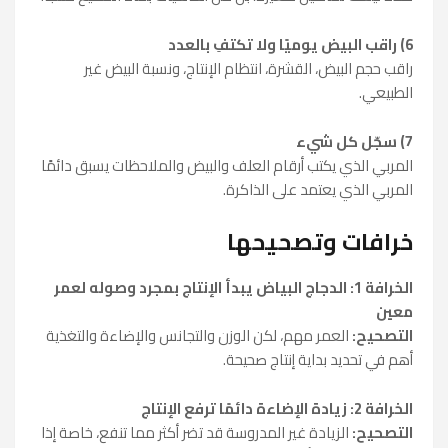
6) راقب البيض يوميًا ولا تكتفِ بالعدد
راقب حجم البيض، القشرة، انتظام الإنتاج، ونسبة البيض غير
الطبيعي.
7) سجّل كل شيء
المربي الذي يكتب أرقام العلف والبيض والملاحظات يسبق دائمًا
المربي الذي يعتمد على الذاكرة.
خرافات وتصحيحها
الخرافة 1: الدجاج البياض يبدأ الإنتاج بمجرد وصوله لعمر
معين
التصحيح:
العمر مهم، لكن الوزن والتجانس والإضاءة والتغذية
أهم في تحديد بداية إنتاج صحيحة.
الخرافة 2: زيادة الإضاءة دائمًا ترفع الإنتاج
التصحيح:
الزيادة غير المدروسة قد تضر أكثر مما تنفع، خاصة إذا