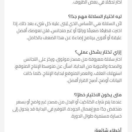
أكثر تحمّلًا في بعض الظروف.
ليه اختيار السلالة مهم جدًا؟
لأن السلالة هي الأساس الذي يُبنى عليه كل شيء بعد ذلك. إذا
اخترت قطيعًا ضعيفًا وراثيًا أو غير متجانس، فلن تعوضك أفضل
عليقة أو أقوى برنامج إضاءة عن هذا الضعف بالكامل.
إزاي تختار بشكل عملي؟
اختر سلالة معروفة من مصدر موثوق، وركز على التجانس
والصحة والحيوية من البداية. اسأل عن متوسط الإنتاج المتوقع،
استهلاك العلف، والعمر المتوقع لبداية الإنتاج. كلما كانت
البيانات أوضح، أصبح القرار أفضل.
متى يكون الاختيار خطرًا؟
عندما يتم شراء الكتاكيت أو البدل من مصدر غير واضح أو بسعر
منخفض جدًا مع إهمال الجودة. التوفير في البداية قد يتحول إلى
خسارة مستمرة طوال الدورة.
أخطاء شائعة: