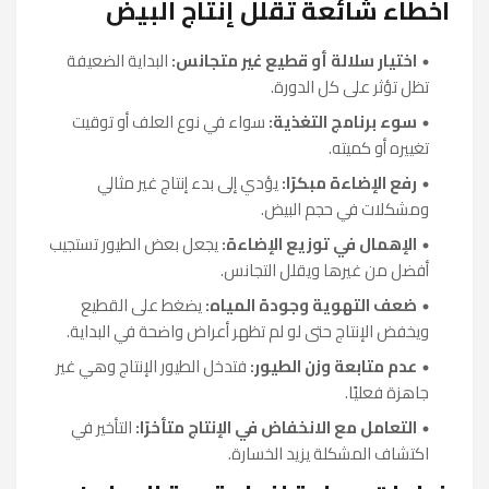
أخطاء شائعة تقلل إنتاج البيض
اختيار سلالة أو قطيع غير متجانس:
البداية الضعيفة
تظل تؤثر على كل الدورة.
سوء برنامج التغذية:
سواء في نوع العلف أو توقيت
تغييره أو كميته.
رفع الإضاءة مبكرًا:
يؤدي إلى بدء إنتاج غير مثالي
ومشكلات في حجم البيض.
الإهمال في توزيع الإضاءة:
يجعل بعض الطيور تستجيب
أفضل من غيرها ويقلل التجانس.
ضعف التهوية وجودة المياه:
يضغط على القطيع
ويخفض الإنتاج حتى لو لم تظهر أعراض واضحة في البداية.
عدم متابعة وزن الطيور:
فتدخل الطيور الإنتاج وهي غير
جاهزة فعليًا.
التعامل مع الانخفاض في الإنتاج متأخرًا:
التأخير في
اكتشاف المشكلة يزيد الخسارة.