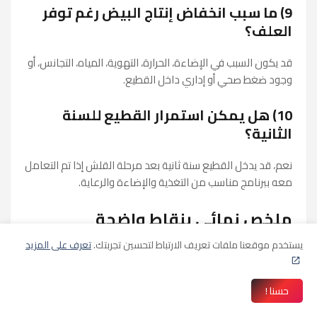
9) ما سبب انخفاض إنتاج البيض رغم توفر
العلف؟
قد يكون السبب في الإضاءة، الحرارة، التهوية، المياه، التجانس، أو
وجود ضغط صحي أو إداري داخل القطيع.
10) هل يمكن استمرار القطيع للسنة
الثانية؟
نعم، قد يدخل القطيع سنة ثانية بعد مرحلة القلش إذا تم التعامل
معه ببرنامج مناسب من التغذية والإضاءة والرعاية.
ملخص نهائي بنقاط واضحة
يستخدم موقعنا ملفات تعريف الارتباط لتحسين تجربتك.
تعرف على المزيد
تربية الدواجن البياضة مشروع اقتصادي مهم إذا أُدير بشكل
منظم.
اختيار السلالة المناسبة هو أول خطوة ترفع فرص النجاح.
حسنا !
التغذية تؤثر على صحة القطيع، النضج الجنسي، التجانس،