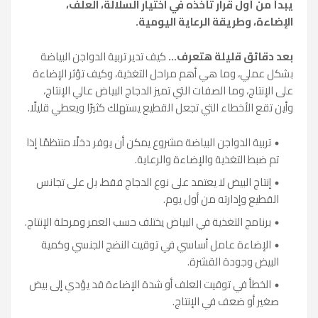
يبدأ من أول قرار تأخذه في اختيار السلالة، العلف،
الإضاءة، وطريقة الرعاية اليومية.
بعد دقائق قليلة هتعرف...
كيف تدير تربية الدواجن البياضة
بشكل عملي، وما هي أهم مراحل التغذية، وكيف تؤثر الإضاءة
على الإنتاج، وما الصفات التي تميز الدجاج البياض عالي الإنتاج،
وأين تقع الأخطاء التي تجعل القطيع يستهلك كثيرًا ويعطي قليلًا.
تربية الدواجن البياضة مشروع يمكن أن يوفر دخلًا منتظمًا إذا
تم ضبط التغذية والإضاءة والرعاية.
إنتاج البيض لا يعتمد على نوع الدجاج فقط، بل على تجانس
القطيع وإدارته من أول يوم.
برنامج التغذية في البياض يختلف حسب العمر ومرحلة الإنتاج.
الإضاءة عامل أساسي في توقيت النضج الجنسي وكمية
البيض وجودة القشرة.
الخطأ في توقيت العلف أو شدة الإضاءة قد يؤدي إلى بيض
صغير أو ضعف في الإنتاج.