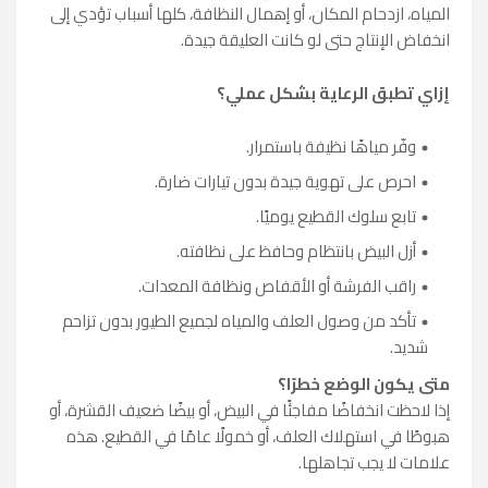
المياه، ازدحام المكان، أو إهمال النظافة، كلها أسباب تؤدي إلى
انخفاض الإنتاج حتى لو كانت العليقة جيدة.
إزاي تطبق الرعاية بشكل عملي؟
وفّر مياهًا نظيفة باستمرار.
احرص على تهوية جيدة بدون تيارات ضارة.
تابع سلوك القطيع يوميًا.
أزل البيض بانتظام وحافظ على نظافته.
راقب الفرشة أو الأقفاص ونظافة المعدات.
تأكد من وصول العلف والمياه لجميع الطيور بدون تزاحم
شديد.
متى يكون الوضع خطرًا؟
إذا لاحظت انخفاضًا مفاجئًا في البيض، أو بيضًا ضعيف القشرة، أو
هبوطًا في استهلاك العلف، أو خمولًا عامًا في القطيع. هذه
علامات لا يجب تجاهلها.