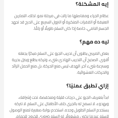
إيه المشكلة؟
عظام الجراء ومفاصلها ما زالت في مرحلة نمو. لذلك، التمارين
العنيفة أو القفزات المتكررة أو النزول السريع على الدرج قد تجهد
الجسم النامي، خاصة إذا كان السلم طويلًا أو زلقًا.
ليه ده مهم؟
بعض المربين يظنون أن تدريب الجرو على السلم مبكرًا يجعله
أقوى. الصحيح أن التدريب الهادئ شيء، وتركه يطلع وينزل بحرية
وبسرعة شيء آخر. الهدف ليس منع الحركة، بل منع الحمل الزائد
والحركات العشوائية.
إزاي تطبق عمليًا؟
ابدأ بتعريف الجرو على درجات قليلة ومنخفضة، تحت إشرافك،
وبهدوء. لا تسمح له بالجري خلف الأطفال على السلم. لا تتركه
يستخدم السلم الطويل وحده. استخدم بوابة صغيرة لمنع الوصول
للسلم عندما تكون مشغولًا. لو السلم ضروري للخروج للحمام،