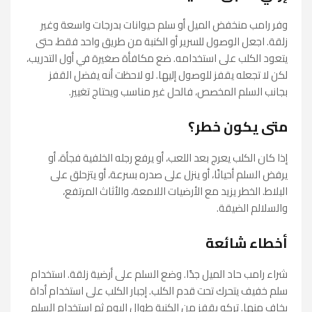
وفر رامب منخفض الميل أو سلم حيوانات بدرجات واسعة وغير
زلقة. اجعل الوصول للسرير أو الكنبة من طريق واحد فقط، حتى
يتعود الكلب على استخدامه. ضع مكافأة صغيرة في أول التدريب،
لكن لا تجعله يقفز للوصول إليها. لو لاحظت أنه يفضل القفز
بجانب السلم المخصص، فالحل غير مناسب ويحتاج تغيير.
متى يكون خطر؟
إذا كان الكلب يعرج بعد اللعب، أو يرفع رجله الخلفية فجأة، أو
يرفض السلم أحيانًا، أو ينزل على صدره بسرعة، أو يتزحلق على
البلاط. الخطر يزيد مع الأرضيات اللامعة، والأثاث المرتفع،
والسلالم الضيقة.
أخطاء شائعة
شراء رامب حاد الميل جدًا. وضع السلم على أرضية زلقة. استخدام
سلم خفيف يتحرك تحت قدم الكلب. إجبار الكلب على استخدام أداة
يخاف منها. تركه يقفز من الكنبة طوال اليوم ثم استخدام السلم