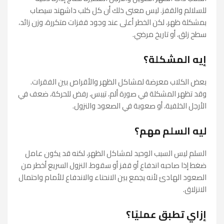
للسلالم والقفز. ليس معنى ذلك أن كل كلب داشهند سيصاب
بمشكلة ظهر، لكن الخطر أعلى عند وجود قفزات متكررة، وزن زائد،
سطح زلق، أو تاريخ مرضي.
إيه المشكلة؟
بعض الكلاب معرضة لمشاكل الظهر والأقراص بين الفقرات.
وقد تظهر المشكلة في صورة ألم، تيبس، رفض للحركة، ضعف في
الأرجل الخلفية، أو صعوبة في الصعود والنزول.
ليه السلم مهم؟
السلم ليس السبب الوحيد لمشاكل الظهر، لكنه قد يكون عامل
ضغط إذا صاحبه اندفاع أو قفز أو سقوط. النزول السريع أخطر من
الصعود الهادئ لأنه يجمع بين الانحناء والاندفاع للأمام واحتمال
الانزلاق.
إزاي تطبق عمليًا؟