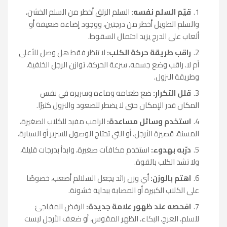
قيّم السلم نفسه:
السلم الزلق أخطر من السلم الخشن،
والسلم الطويل أخطر من درجتين، ووجود إضاءة ضعيفة أو
ألعاب على الدرج يزيد احتمال السقوط.
راقب طريقة حركة الكلب:
لا تنظر فقط هل وصل للأعلى
أم لا. راقب وضع جسمه، سرعة الحركة، توازن الرجل الخلفية،
وطريقة النزول.
قلل التكرار:
ضع طعامه وماءه وسريره في نفس
المكان قدر الإمكان حتى لا يضطر للصعود والنزول كثيرًا.
استخدم وسائل مساعدة:
الرامب مفيد للكلاب الصغيرة،
المسنة، قصيرة الأرجل، أو التي تحتاج الوصول للسرير أو السيارة.
درّبه بهدوء:
استخدم مكافآت صغيرة، وابدأ بدرجات قليلة،
ولا تشد الكلب بالقوة.
اهتم بالوزن:
أي وزن زائد يجعل السلالم أصعب، خصوصًا
على الكلاب الكبيرة أو المصابة ببداية خشونة.
افحصه عند ظهور علامة جديدة:
الرفض المفاجئ
للسلم، العرج، البكاء، الظهر المقوس، أو ضعف الأرجل ليست