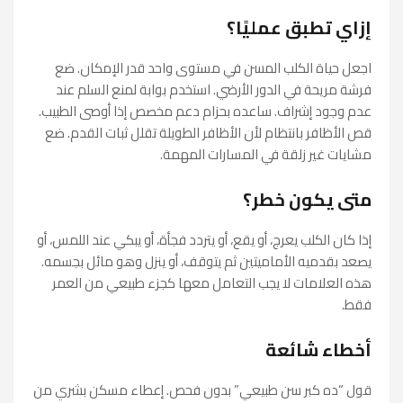
إزاي تطبق عمليًا؟
اجعل حياة الكلب المسن في مستوى واحد قدر الإمكان. ضع
فرشة مريحة في الدور الأرضي. استخدم بوابة لمنع السلم عند
عدم وجود إشراف. ساعده بحزام دعم مخصص إذا أوصى الطبيب.
قص الأظافر بانتظام لأن الأظافر الطويلة تقلل ثبات القدم. ضع
مشايات غير زلقة في المسارات المهمة.
متى يكون خطر؟
إذا كان الكلب يعرج، أو يقع، أو يتردد فجأة، أو يبكي عند اللمس، أو
يصعد بقدميه الأماميتين ثم يتوقف، أو ينزل وهو مائل بجسمه.
هذه العلامات لا يجب التعامل معها كجزء طبيعي من العمر
فقط.
أخطاء شائعة
قول “ده كبر سن طبيعي” بدون فحص. إعطاء مسكن بشري من