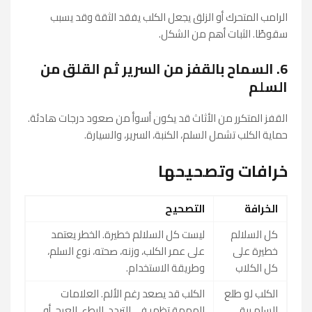
الرامب المتحرك أو الزلق يجعل الكلب يفقد الثقة وقد يسبب
سقوطًا. الثبات أهم من الشكل.
6. السماح بالقفز من السرير ثم القلق من
السلم
القفز المتكرر من الأثاث قد يكون أسوأ من صعود درجات هادئة.
حماية الكلب تشمل السلم، الكنبة، السرير، والسيارة.
خرافات وتصحيحها
الخرافة
التصحيح
كل السلالم
ليست كل السلالم خطيرة. الخطر يعتمد
خطيرة على
على عمر الكلب، وزنه، صحته، نوع السلم،
كل الكلاب
وطريقة الاستخدام.
الكلب لو طلع
الكلب قد يصعد رغم الألم. العلامات
السلم يبقى
المهمة تظهر في التردد، البطء، العرج، أو