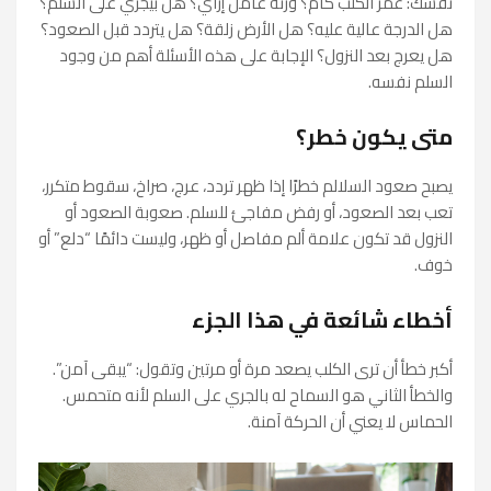
نفسك: عمر الكلب كام؟ وزنه عامل إزاي؟ هل بيجري على السلم؟
هل الدرجة عالية عليه؟ هل الأرض زلقة؟ هل يتردد قبل الصعود؟
هل يعرج بعد النزول؟ الإجابة على هذه الأسئلة أهم من وجود
السلم نفسه.
متى يكون خطر؟
يصبح صعود السلالم خطرًا إذا ظهر تردد، عرج، صراخ، سقوط متكرر،
تعب بعد الصعود، أو رفض مفاجئ للسلم. صعوبة الصعود أو
النزول قد تكون علامة ألم مفاصل أو ظهر، وليست دائمًا “دلع” أو
خوف.
أخطاء شائعة في هذا الجزء
أكبر خطأ أن ترى الكلب يصعد مرة أو مرتين وتقول: “يبقى آمن”.
والخطأ الثاني هو السماح له بالجري على السلم لأنه متحمس.
الحماس لا يعني أن الحركة آمنة.