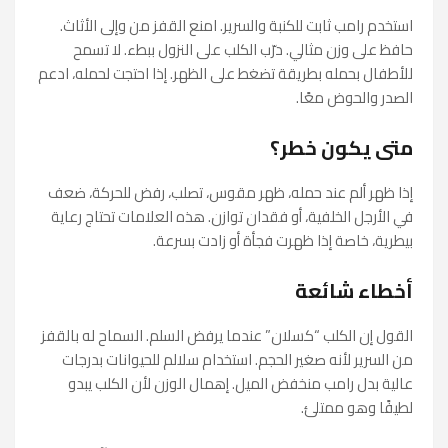
استخدم رامب ثابت للكنبة والسرير. امنع القفز من وإلى الأثاث.
حافظ على وزن مثالي. درّب الكلب على النزول ببطء. لا تسمح
للأطفال بحمله بطريقة تضغط على الظهر. إذا احتجت لحمله، ادعم
الصدر والحوض معًا.
متى يكون خطر؟
إذا ظهر ألم عند حمله، ظهر مقوس، تصلب، رفض للحركة، ضعف
في الأرجل الخلفية، أو فقدان توازن. هذه العلامات تحتاج رعاية
بيطرية، خاصة إذا ظهرت فجأة أو زادت بسرعة.
أخطاء شائعة
القول إن الكلب “كسلان” عندما يرفض السلم. السماح له بالقفز
من السرير لأنه صغير الحجم. استخدام سلالم للحيوانات بدرجات
عالية بدل رامب منخفض الميل. إهمال الوزن لأن الكلب يبدو
لطيفًا وهو ممتلئ.