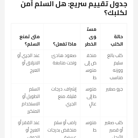
جدول تقييم سريع: هل السلم آمن
لكلبك؟
مست
حالة
وى
متى تمنع
الكلب
الخطر
ماذا تفعل؟
السلم؟
كلب بالغ
منخف
صعود هادئ
عند الجري أو
سليم
ض إلى
وتحت متابعة
الانزلاق أو
ووزنه
متوس
العرج
مناسب
ط
جرو صغير
متوس
إشراف، درجات
السلم
ط إلى
قليلة، منع
الطويل أو
عالٍ
الجري
الاستخدام
المتكرر
كلب صغير
متوس
رامب أو سلم
عند القفز أو
أو قصير
ط
منخفض بدرجات
العرج أو
الأرجل
عريضة
الخوف