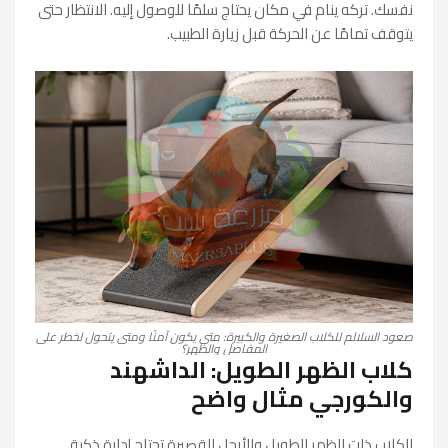
نفسك. تركه ينام في مكان يحتاج سلمًا للوصول إليه. الانتظار حتى
يتوقف تمامًا عن الحركة قبل زيارة الطبيب.
صعود السلالم للكلاب الصغيرة والكبيرة: متى يكون آمنًا ومتى يتحول لخطر على
المفاصل والظهر؟
كلاب الظهر الطويل: الداشهند
والكورجي مثال واضح
الكلاب ذات الظهر الطويل والأرجل القصيرة تحتاج إدارة ذكية