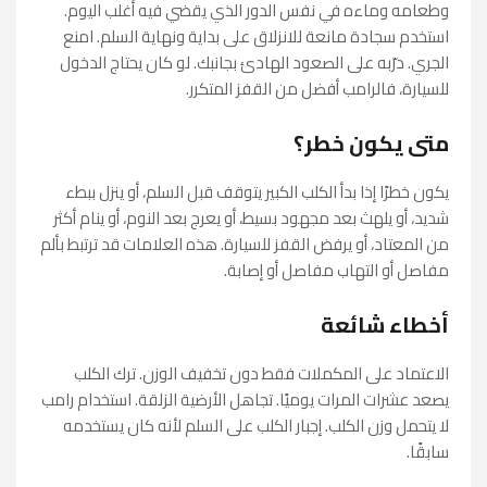
وطعامه وماءه في نفس الدور الذي يقضي فيه أغلب اليوم.
استخدم سجادة مانعة للانزلاق على بداية ونهاية السلم. امنع
الجري. درّبه على الصعود الهادئ بجانبك. لو كان يحتاج الدخول
للسيارة، فالرامب أفضل من القفز المتكرر.
متى يكون خطر؟
يكون خطرًا إذا بدأ الكلب الكبير يتوقف قبل السلم، أو ينزل ببطء
شديد، أو يلهث بعد مجهود بسيط، أو يعرج بعد النوم، أو ينام أكثر
من المعتاد، أو يرفض القفز للسيارة. هذه العلامات قد ترتبط بألم
مفاصل أو التهاب مفاصل أو إصابة.
أخطاء شائعة
الاعتماد على المكملات فقط دون تخفيف الوزن. ترك الكلب
يصعد عشرات المرات يوميًا. تجاهل الأرضية الزلقة. استخدام رامب
لا يتحمل وزن الكلب. إجبار الكلب على السلم لأنه كان يستخدمه
سابقًا.