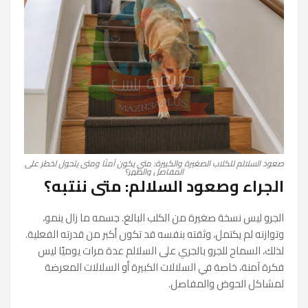
صعود السلالم للكلاب الصغيرة والكبيرة: متى يكون آمنًا ومتى يتحول لخطر على
المفاصل والظهر؟
الجراء وصعود السلالم: متى ننتبه؟
الجرو ليس نسخة صغيرة من الكلب البالغ. جسمه ما زال ينمو،
وتوازنه لم يكتمل، وثقته بنفسه قد تكون أكبر من قدرته الفعلية.
لذلك، السماح للجرو بالجري على السلالم عدة مرات يوميًا ليس
فكرة آمنة، خاصة في السلالات الكبيرة أو السلالات المعرضة
لمشاكل الحوض والمفاصل.