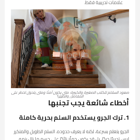
علامات تدريبية فقط.
صعود السلالم للكلاب الصغيرة والكبيرة: متى يكون آمنًا ومتى يتحول لخطر على
المفاصل والظهر؟
أخطاء شائعة يجب تجنبها
1. ترك الجرو يستخدم السلم بحرية كاملة
الجرو يتعلم بسرعة، لكنه لا يعرف حدوده. السلم الطويل والمتكرر
ليس تدريبًا جيدًا، بل قد يكون حملًا زائدًا على جسم ما زال ينمو.