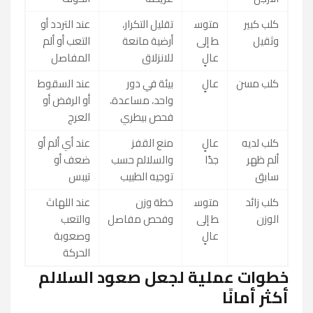
كلب كبير
متوس
تقليل التكرار،
عند التردد أو
وثقيل
ط إلى
أرضية مانعة
التعب أو ألم
عالٍ
للانزلاق
المفاصل
كلب مسن
عالٍ
بيئة في دور
عند السقوط
واحد، مساعدة،
أو الرفض أو
فحص بيطري
العرج
كلب لديه
عالٍ
منع القفز
عند أي ألم أو
ألم ظهر
جدًا
والسلالم حسب
ضعف أو
سابق
توجيه الطبيب
تيبس
كلب زائد
متوس
خطة وزن
عند اللهاث
الوزن
ط إلى
وفحص مفاصل
والتعب
عالٍ
وصعوبة
الحركة
خطوات عملية لجعل صعود السلالم
أكثر أمانًا