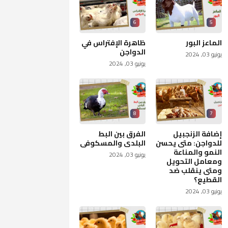
6
5
الماعز البور
ظاهرة الإ فتراس في
الدواجن
يونيو 03, 2024
يونيو 03, 2024
8
7
إضافة الزنجبيل
الفرق بين البط
للدواجن: متى يحسن
البلدى والمسكوفى
النمو والمناعة
يونيو 03, 2024
ومعامل التحويل
ومتى ينقلب ضد
القطيع؟
يونيو 03, 2024