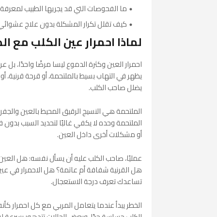
ما الفحوصات التي قد يجريها الطبيب لمعرفة
كيف تقلل تكرار المشكلة بدون علاج عشوائي
لماذا احمرار عين الكلب مع ا
احمرار العين وكثرة الدموع ليسا مرضًا واحدًا، بل
يظهر في التهاب بسيط بالملتحمة، أو قرحة قرنية، 
يضلل صاحب الكلب.
الملتحمة هي النسيج الرقيق المحيط بالعين والجفن 
الملتحمة وحده لا يكفي غالبًا لتحديد السبب بدو
أو مشكلات أخرى داخل العين.
عمليًا، صاحب الكلب عليه أن يسأل نفسه: هل العي
هل القرنية شفافة أم عاتمة؟ هل الاحمرار في عين و
تساعدك تعرف درجة الاستعجال.
الخطر يبدأ عندما يتعامل المربي مع كل احمرار كأ
الكلب حساسة جدًا، وبعض الحالات تتدهور بسرعة لو