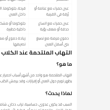
عين حمراء مع عتامة أو
قرحة، جلوكوما، ال
زُرقة في القرنية
داخل العين
عين حمراء مع اتساع
جلوكوما أو مشكل
حدقة أو ضعف رؤية
داخلية خطيرة
دموع مزمنة مع تصبغ
زيادة دموع أو ض
بني أسفل العين
تصريفها
التهاب الملتحمة عند الكلاب
ما هو؟
التهاب الملتحمة هو واحد من أشهر أسباب احمرار عين
يظهر تورم حول العين أو إفرازات، وقد يرمش الكلب 
لماذا يحدث؟
السبب قد يكون عدوى، حساسية، تراب، دخان، شامبو