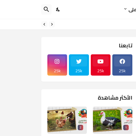
ملى
تابعنا
25k
25k
25k
25k
الأكثر مشاهدة
2
1