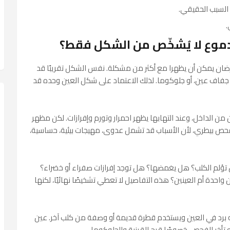
 السبب الحقيقي.
.
لدموع لا يُشخّص من الشكل فقط؟
 عرضان يمكن أن يظهرا مع أكثر من مشكلة. نفس الشكل تقريبًا قد
أو جفاف عين، أو جلوكوما. لذلك الاعتماد على شكل العين وحده قد
من الداخل، وعند التهابها يظهر احمرار وتورم وإفرازات. لكن مظهر
ن فحص بيطري، لأن الأسباب قد تشمل عدوى، مهيجات بيئية، حساسية،
ن تؤلم الكلب؟ هل يغمضها؟ هل توجد إفرازات صفراء أو خضراء؟
احدة أم العينين؟ هذه التفاصيل لا تعطي تشخيصًا نهائيًا، لكنها
نه برد في العين ويستخدم قطرة قديمة أو وصفة من كلب آخر. عين
 تأخر الفحص، خصوصًا قرح القرنية والجلوكوما.