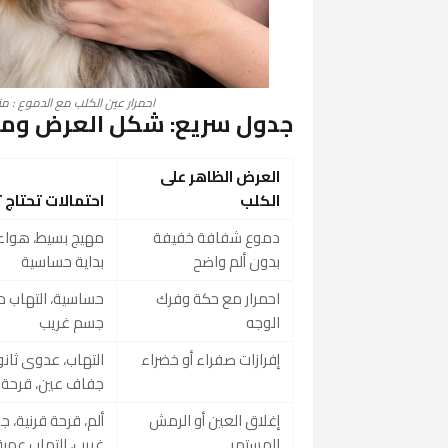
احمرار عين الكلب مع الدموع : متى
جدول سريع: شكل العرض وما 
العرض الظاهر على
الكلب
احتمالات تحتاج 
دموع شفافة خفيفة
مهيج بسيط، هواء، 
بدون ألم واضح
بداية حساسية
احمرار مع حكة وفرك
حساسية، التهاب م
الوجه
جسم غريب
إفرازات صفراء أو خضراء
التهاب، عدوى ثانو
جفاف عين، قرحة
إغلاق العين أو الرمش
ألم، قرحة قرنية، 
المستمر
غريب، التهاب عمي