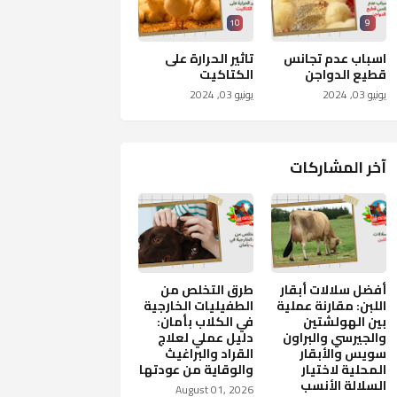
10
9
اسباب عدم تجانس
تاثير الحرارة على
قطيع الدواجن
الكتاكيت
يونيو 03, 2024
يونيو 03, 2024
آخر المشاركات
أفضل سلالات أبقار
طرق التخلص من
اللبن: مقارنة عملية
الطفيليات الخارجية
بين الهولشتين
في الكلاب بأمان:
والجيرسي والبراون
دليل عملي لعلاج
سويس والأبقار
القراد والبراغيث
المحلية لاختيار
والوقاية من عودتها
السلالة الأنسب
August 01, 2026