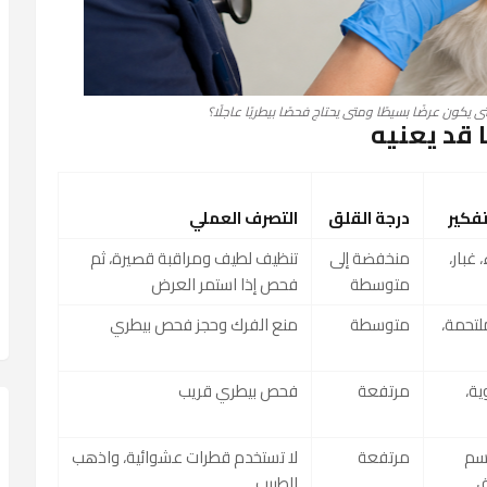
 يكون عرضًا بسيطًا ومتى يحتاج فحصًا بيطريًا عاجلًا؟
قد يعنيه
تفكير
درجة القلق
التصرف العملي
غبار،
منخفضة إلى
تنظيف لطيف ومراقبة قصيرة، ثم
متوسطة
فحص إذا استمر العرض
لتحمة،
متوسطة
منع الفرك وحجز فحص بيطري
ية،
مرتفعة
فحص بيطري قريب
جسم
مرتفعة
لا تستخدم قطرات عشوائية، واذهب
ق
للطبيب