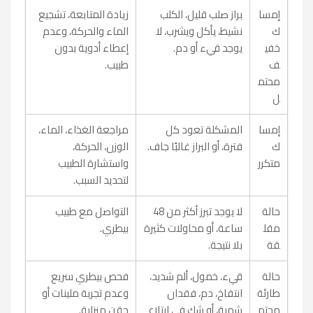
إمسا
براز صلب قليل، الكلب
زيادة المتابعة، تشجيع
ك
نشيط، يأكل ويشرب، لا
الماء والحركة، وعدم
خفي
يوجد قيء أو دم.
إعطاء أدوية بدون
ف
طبيب.
محتم
ل
إمسا
المشكلة تعود كل
مراجعة الغذاء، الماء،
ك
فترة، أو البراز غالبًا جاف.
الوزن، الحركة،
متكرر
واستشارة الطبيب
لتحديد السبب.
حالة
لا يوجد تبرز أكثر من 48
التواصل مع طبيب
مقل
ساعة، أو محاولات كثيرة
بيطري.
قة
بلا نتيجة.
حالة
قيء، خمول، ألم شديد،
فحص بيطري سريع
طارئة
انتفاخ، دم، فقدان
وعدم تجربة ملينات أو
محتم
شهية، أو شك في ابتلاع
حقن منزلية.