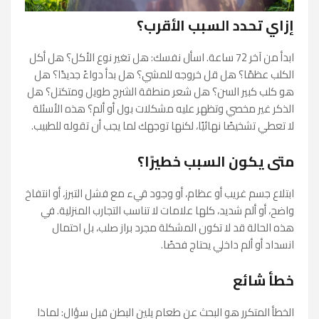
إزاي تحدد السبب الأقرب؟
ابدأ من آخر 72 ساعة. اسأل نفسك: هل تغير نوع الأكل؟ هل أكل
الكلب عظمًا؟ هل قل خروجه للمشي؟ هل بدأ دواءً جديدًا؟ هل
هو كلب كبير السن؟ هل شعر منطقة الشرج طويل ومتكتل؟ هل
الذكر غير مخصي وتظهر عليه مشكلات بول أو ألم؟ هذه الأسئلة
لا تعطي تشخيصًا نهائيًا، لكنها توجهك لما يجب أن تقوله للطبيب.
متى يكون السبب خطيرًا؟
ابتلاع جسم غريب أو عظام، أو وجود قيء مع فشل التبرز، أو انتفاخ
واضح، أو ألم شديد، كلها علامات لا تناسب التجارب المنزلية. في
هذه الحالة قد لا تكون المشكلة مجرد براز صلب، بل احتمال
انسداد أو ألم داخلي يحتاج فحصًا.
خطأ شائع
الخطأ المتكرر هو البحث عن طعام يلين البطن قبل سؤال: لماذا