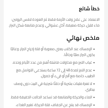
خطأ شائع
الاعتماد على علاج وقت الأزمة فقط، ثم العودة لنفس الروتين:
ماء قليل، حركة ضعيفة، أكل عشوائي، وعدم متابعة شكل البراز.
ملخص نهائي
الإمساك عند الكلاب يعني صعوبة أو قلة إخراج البراز، وغالبًا
يكون البراز صلبًا وجافًا.
غياب التبرز مع محاولات فاشلة أهم من عدد الأيام وحده.
عدم التبرز لمدة 48 إلى 72 ساعة يستدعي التواصل مع
الطبيب، خاصة مع ألم أو قيء أو خمول.
لا تعطِ ملينات بشرية أو حقنًا شرجية في البيت دون وصف
بيطري.
الماء والحركة والمتابعة قد تساعد الحالات الخفيفة فقط.
الإمساك قد ينتج عن الجفاف، قلة الحركة، تغيير الغذاء،