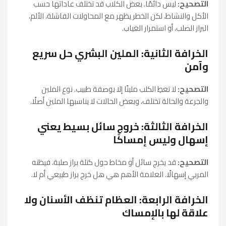
التصحيح:
ليس دائمًا. بعض الكلاب قد تختلف عاداتها حسب
الأكل والنشاط، لكن الخطر يظهر مع المحاولات الفاشلة، الألم،
البراز الصلب، أو استمرار الغياب.
الخرافة الثانية: الملين البشري حل سريع
وآمن
التصحيح:
لا تعطِ الكلب ملينًا إلا بوصفة طبيب. نوع الملين
والجرعة والحالة تختلف، وبعض الحالات لا يناسبها الملين أصلًا.
الخرافة الثالثة: خروج سائل بسيط يعني
إسهال وليس إمساكًا
التصحيح:
قد يخرج سائل أو مخاط حول كتلة براز صلبة، فيظنه
المربي إسهالًا. العلامة الأهم هي هل خرج براز طبيعي أم لا.
الخرافة الرابعة: العظام تنظف الأسنان ولا
علاقة لها بالإمساك