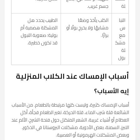
لة
جسم غريب.
التبا
الكلب يأخذ وضعًا
الطبيب يحدد هل
س
مشابهًا ولا يخرج بولًا أو
المشكلة هضمية أم
مع
برازًا.
بولية؛ صعوبة التبول
مشك
قد تكون خطيرة.
لة
بول
أسباب الإمساك عند الكلاب المنزلية
إيه الأسباب؟
أسباب الإمساك كثيرة، وليست كلها مرتبطة بالطعام. من الأسباب
الشائعة قلة شرب الماء، قلة الحركة، تغير الطعام فجأة، أكل
العظام أو أشياء غريبة، الشعر المتكتل حول فتحة الشرج، الألم عند
التبرز، السمنة، بعض الأدوية، مشكلات البروستاتا في الذكور،
وبعض المشكلات الهرمونية أو العصبية.