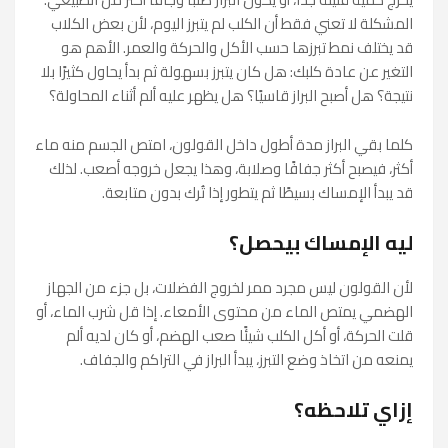
المشكلة لا تعني فقط أن الكلب لم يتبرز اليوم، لأن بعض الكلاب
قد يختلف نمط تبرزها حسب الأكل والحركة والعمر. الأهم هو
التغير عن عادة كلبك: هل كان يتبرز بسهولة ثم بدأ يحاول كثيرًا بلا
نتيجة؟ هل أصبح البراز قاسيًا؟ هل يظهر عليه ألم أثناء المحاولة؟
كلما بقي البراز مدة أطول داخل القولون، امتص الجسم منه ماء
أكثر، فيصبح أكثر جفافًا وصلابة، وهذا يجعل خروجه أصعب. لذلك
قد يبدأ الإمساك بسيطًا ثم يتطور إذا تُرك بدون متابعة.
ليه الإمساك بيحصل؟
لأن القولون ليس مجرد ممر لخروج الفضلات، بل جزء من الجهاز
الهضمي يمتص الماء من محتوى الأمعاء. إذا قل شرب الماء، أو
قلت الحركة، أو أكل الكلب شيئًا صعب الهضم، أو كان لديه ألم
يمنعه من اتخاذ وضع التبرز، يبدأ البراز في التراكم والجفاف.
إزاي تلاحظه؟