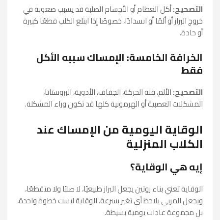
التصحيح:
أكل العظام أو الأجسام الصلبة قد يسبب صعوبة في
خروج البراز أو ألمًا أو انسدادًا، خصوصًا إذا ابتلع الكلب قطعًا كبيرة
أو حادة.
الخرافة الخامسة: الإمساك سببه الأكل
فقط
التصحيح:
الألم، قلة الحركة، الجفاف، الأدوية، البروستاتا،
المشكلات العصبية أو الهرمونية كلها قد تكون وراء المشكلة.
الوقاية اليومية من الإمساك عند
الكلاب المنزلية
إيه هي الوقاية؟
الوقاية تعني بناء روتين يجعل البراز طبيعيًا، لا صلبًا ولا متقطعًا،
ويجعل المربي يلاحظ أي تغير بسرعة. الوقاية ليست خطوة واحدة،
بل مجموعة عادات يومية بسيطة.