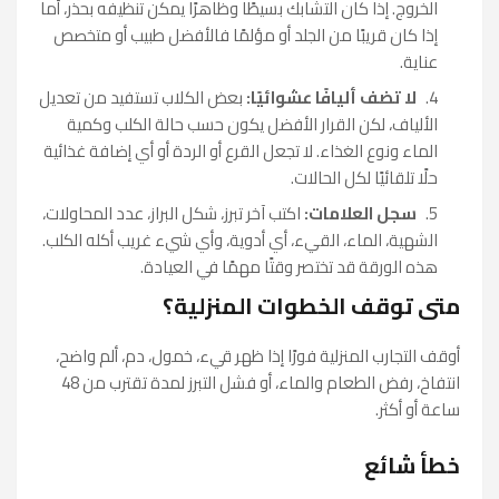
الخروج. إذا كان التشابك بسيطًا وظاهرًا يمكن تنظيفه بحذر، أما
إذا كان قريبًا من الجلد أو مؤلمًا فالأفضل طبيب أو متخصص
عناية.
لا تضف أليافًا عشوائيًا:
بعض الكلاب تستفيد من تعديل
الألياف، لكن القرار الأفضل يكون حسب حالة الكلب وكمية
الماء ونوع الغذاء. لا تجعل القرع أو الردة أو أي إضافة غذائية
حلًا تلقائيًا لكل الحالات.
سجل العلامات:
اكتب آخر تبرز، شكل البراز، عدد المحاولات،
الشهية، الماء، القيء، أي أدوية، وأي شيء غريب أكله الكلب.
هذه الورقة قد تختصر وقتًا مهمًا في العيادة.
متى توقف الخطوات المنزلية؟
أوقف التجارب المنزلية فورًا إذا ظهر قيء، خمول، دم، ألم واضح،
انتفاخ، رفض الطعام والماء، أو فشل التبرز لمدة تقترب من 48
ساعة أو أكثر.
خطأ شائع