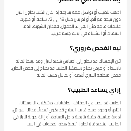
اذهب للطبيب أو تواصل معه بسرعة إذا كان الكلب يحاول التبرز
دون نتيجة مع ألم، أو لم يتبرز خلال 48 إلى 72 ساعة، أو ظهرت
علامات عامة مثل القيء، الخمول، فقدان الشهية، الدم،
الانتفاخ، أو الاشتباه في ابتلاع جسم غريب.
ليه الفحص ضروري؟
لأن الإمساك قد يتطور إلى احتباس شديد للبراز، وقد ترتبط الحالة
بانسداد أو مرض يحتاج تشخيصًا. الطبيب قد يحتاج إلى فحص البطن،
فحص منطقة الشرج، أشعة، أو تحاليل حسب الحالة.
إزاي يساعد الطبيب؟
الطبيب قد يبحث عن الجفاف، الطفيليات، مشكلات البروستاتا،
الألم، أو وجود جسم غريب. العلاج قد يكون تعديلًا غذائيًا، سوائل،
أدوية مناسبة، حقنة شرجية داخل العيادة، أو إزالة يدوية للبراز في
الحالات الشديدة. لا تحاول تنفيذ هذه الخطوات في البيت.