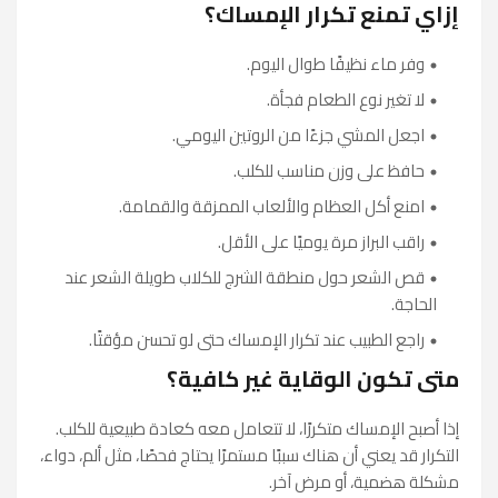
إزاي تمنع تكرار الإمساك؟
وفر ماء نظيفًا طوال اليوم.
لا تغير نوع الطعام فجأة.
اجعل المشي جزءًا من الروتين اليومي.
حافظ على وزن مناسب للكلب.
امنع أكل العظام والألعاب الممزقة والقمامة.
راقب البراز مرة يوميًا على الأقل.
قص الشعر حول منطقة الشرج للكلاب طويلة الشعر عند
الحاجة.
راجع الطبيب عند تكرار الإمساك حتى لو تحسن مؤقتًا.
متى تكون الوقاية غير كافية؟
إذا أصبح الإمساك متكررًا، لا تتعامل معه كعادة طبيعية للكلب.
التكرار قد يعني أن هناك سببًا مستمرًا يحتاج فحصًا، مثل ألم، دواء،
مشكلة هضمية، أو مرض آخر.