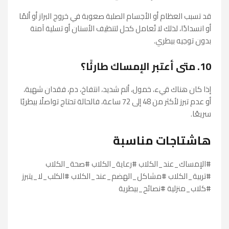
قد تسبب العظام أو الأجسام الصلبة صعوبة في خروج البراز أو ألمًا
أو انسدادًا، لذلك لا تُعامل كحل لتنظيف الأسنان أو تسلية آمنة
بدون توجيه بيطري.
10. متى أعتبر الإمساك طارئًا؟
إذا كان هناك قيء، خمول، ألم شديد، انتفاخ، دم، فقدان شهية،
أو عدم تبرز لأكثر من 48 إلى 72 ساعة، فالحالة تحتاج تواصلًا بيطريًا
سريعًا.
هاشتاجات مناسبة
#الإمساك_عند_الكلاب #رعاية_الكلاب #صحة_الكلاب
#تربية_الكلاب #مشاكل_الهضم_عند_الكلاب #الكلب_لا_يتبرز
#كلاب_منزلية #نصائح_بيطرية