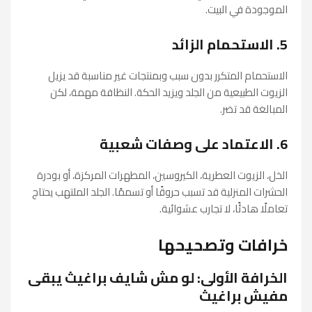
الموجودة في البيت.
5. الاستحمام الزائد
الاستحمام المتكرر بدون سبب وبمنتجات غير مناسبة قد يزيل
الزيوت الطبيعية من الجلد ويزيد الحكة. النظافة مهمة، لكن
المبالغة قد تضر.
6. الاعتماد على وصفات شعبية
الخل، الزيوت العطرية، الكيروسين، المطهرات المركزة، أو بودرة
الحشرات المنزلية قد تسبب حروقًا أو تسممًا. الجلد الملتهب يحتاج
تعاملًا هادئًا، لا تجارب عشوائية.
خرافات وتصحيحها
الخرافة الأولى: لو مش شايف براغيث يبقى
مفيش براغيث