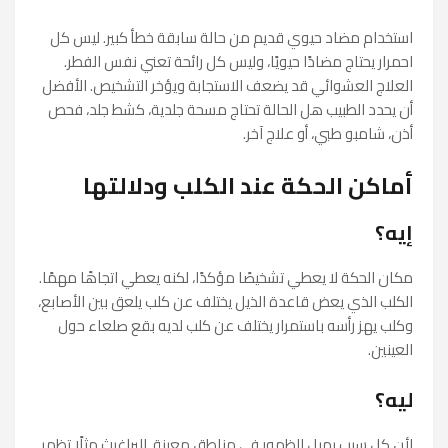
استخدام مضاد حيوي قديم من حالة سابقة خطأ كبير. ليس كل
احمرار يحتاج مضادًا حيويًا، وليس كل رائحة تعني نفس الفطر.
العلاج العشوائي قد يضعف الاستجابة ويؤخر التشخيص. الأفضل
أن يحدد الطبيب هل الحالة تحتاج مسحة جلدية، كشط جلد، فحص
أذن، شامبو طبي، أو علاج آخر.
أماكن الحكة عند الكلب ودلالتها
إيه؟
مكان الحكة لا يعطي تشخيصًا مؤكدًا، لكنه يعطي اتجاهًا مهمًا.
الكلب الذي يعض قاعدة الذيل يختلف عن كلب يلعق بين الأصابع،
وكلب يهز رأسه باستمرار يختلف عن كلب لديه بقع صلعاء حول
العينين.
ليه؟
لأن كل سبب يميل للظهور في مناطق معينة. البراغيث مثلًا تظهر