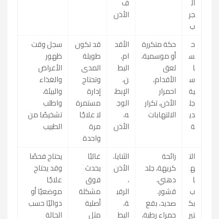
ال
ف
جر
الأذن
ب
ح
حكة متكررة
الأقد
قد تكون
سجل وقت
س
أو موسمية،
ام،
طويلة
ظهور
ا
لعق
البط
المدى
الأعراض
س
الأقدام،
ن،
وتحتاج
والغذاء
ية
احمرار
الإبط،
إدارة
والبيئة،
جل
الأذن، تكرار
الوج
مستمرة
واطلب
دي
الالتهابات
ه،
لا علاجًا
تشخيصًا من
ة
الأذن
مرة
الطبيب
واحدة
الت
رائحة
الثنايا،
غالبًا
يحتاج فحصًا
ه
كريهة، جلد
الأذن
يحدث
وقد يحتاج
ا
دهني،
،
فوق
علاجًا
ب
قشور،
الرقب
مشكلة
موضعيًا أو
بك
صديد، بقع
ة،
أصلية
دوائيًا حسب
تير
حمراء رطبة،
البط
مثل
الحالة