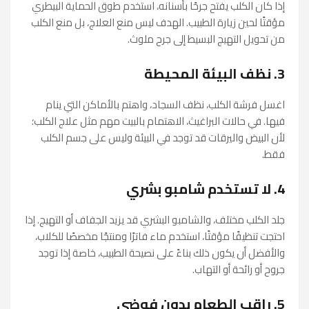
إذا كان الكلب يفتح جرحًا بأسنانه، استخدم طوق الحماية البيطري
مؤقتًا لحين زيارة الطبيب. الهدف ليس منع العلاج، بل منع الكلب
من تحويل التهيج البسيط إلى جرح ملوث.
3. نظف البيئة المحيطة
اغسل فرشة الكلب، نظف السجاد، واهتم بالأماكن التي ينام
فيها. في حالات البراغيث، الاهتمام بالبيت مهم مثل علاج الكلب؛
لأن البيض واليرقات قد توجد في البيئة وليس على جسم الكلب
فقط.
4. لا تستخدم شامبو بشري
جلد الكلب مختلف، والشامبو البشري قد يزيد الجفاف أو التهيج. إذا
احتجت تنظيفًا مؤقتًا، استخدم ماء فاترًا ومنتجًا مخصصًا للكلاب،
والأفضل أن يكون ذلك بناءً على نصيحة الطبيب، خاصة إذا توجد
جروح أو رائحة أو التهاب.
5. راقب الطعام بدون فوضى