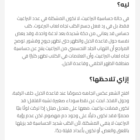
ليه؟
في حالة حساسية البراغيث، لا تكون المشكلة في عدد البراغيث
فقط، بل في رد فعل جسم الكلب تجاه لعاب البرغوث. كلب
حساس قد يعاني من حكة شديدة بعد لدغة واحدة، وقد يعض
نفسه حول قاعدة الذيل والظهر حتى تظهر جروح وقشور. توضح
المراجع أن التهاب الجلد التحسسي من البراغيث ينتج عن حساسية
تجاه لعاب البراغيث، وأن العلامات في الكلاب تظهر كثيرًا في
منطقة الظهر الخلفي وقاعدة الذيل.
إزاي تلاحظها؟
افتح الشعر عكس اتجاهه خصوصًا عند قاعدة الذيل، خلف الرقبة،
وحول الفخذ. ابحث عن نقط سوداء صغيرة تشبه الفلفل؛ قد
تكون فضلات براغيث. ضعها على منديل مبلل؛ إذا تركت لونًا بنيًا
محمرًا فقد تكون دليلًا على وجود دم مهضوم. لكن عدم رؤية
البراغيث لا ينفي المشكلة، لأن الكلب شديد الحساسية قد يزيلها
باللعق والعض، أو تكون بأعداد قليلة جدًا.