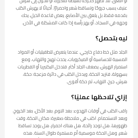
أو اللعق. قد تظهر كحركة بسيطة متكررة، أو تتحول إلى هرش
عنيف يسبب جروحًا وتساقط شعر واحمرارًا. أحيانًا لا يهرش الكلب
بقدمه فقط، بل يلعق بين الأصابع، يعض قاعدة الذيل، يحك
وجهه في السجاد، أو يهز رأسه إذا كانت المشكلة في الأذن.
ليه بتحصل؟
الجلد مثل خط دفاع خارجي. عندما يتعرض للطفيليات أو المواد
المسببة للحساسية أو الميكروبات، يحدث تهيج والتهاب. ومع
استمرار الهرش، يضعف الجلد أكثر، فتدخل البكتيريا أو الفطريات
بسهولة، فتزيد الحكة، ويدخل الكلب في دائرة مزعجة: حكة،
هرش، جرح، التهاب، ثم حكة أقوى.
إزاي تلاحظها عمليًا؟
راقب الكلب في أوقات الهدوء: بعد النوم، بعد الأكل، بعد الخروج،
وبعد الاستحمام. اكتب في ملاحظة صغيرة: مكان الحكة، وقت
ظهورها، هل توجد رائحة، هل هناك احمرار، هل يوجد تساقط
شعر، وهل الحكة موسمية أم مستمرة طوال السنة. هذه