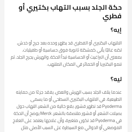
حكة الجلد بسبب التهاب بكتيري أو
فطري
إيه؟
الالتهاب البكتيري أو الفطري قد يظهر وحده بعد جرح أو خدش،
لكنه غالبًا يأتي كمشكلة ثانوية فوق حساسية أو طفيليات.
بمعنى أن البراغيث أو الحساسية تبدأ الحكة، والهرش يجرح الجلد، ثم
تنمو البكتيريا أو الخمائر في المكان الملتهب.
ليه؟
عندما يتلف الجلد بسبب الهرش والعض، يفقد جزءًا من حمايته
الطبيعية. في الالتهاب البكتيري السطحي أو ما يسمى
Pyoderma قد تظهر قشور، بقع خالية من الشعر، التهاب حول
بصيلات الشعر، أو قشور ملتصقة بالشعر. Merck يوضح أن الحكة
في Pyoderma قد تكون متغيرة، وأن علاجها يعتمد على العلاج
الموضعي أو الدوائي مع السيطرة على السبب الأصلي مثل