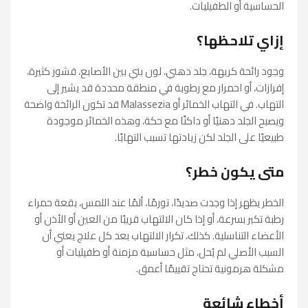
الحساسية أو الطفيليات.
إزاي تلاحظها؟
وجود رائحة كريهة، جلد دهني، لون بني بين الأصابع، قشور كثيرة،
إفرازات، أو احمرار مع رطوبة في منطقة محددة قد يشير إلى
التهاب. في التهاب الخمائر أو Malassezia قد تكون الرائحة واضحة
ويصبح الجلد دهنيًا أو داكنًا مع حكة، وهذه الخمائر موجودة
طبيعيًا على الجلد لكن زيادتها تسبب التهابًا.
متى يكون خطر؟
الخطر يظهر إذا وجدت صديدًا، تورمًا، ألمًا عند اللمس، بقعة حمراء
رطبة تكبر بسرعة، أو إذا كان الالتهاب قريبًا من العين أو الأذن أو
الأعضاء التناسلية. كذلك، تكرار الالتهاب بعد كل علاج يعني أن
السبب الأصلي لم يُحل، مثل حساسية مزمنة أو طفيليات أو
مشكلة هرمونية تحتاج تقييمًا أعمق.
أخطاء شائعة