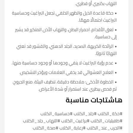
التهاب بكتيري أو فطري.
حكة قاعدة الذيل والظهر الخلفي تجعل البراغيث وحساسية
البراغيث احتمالًا مهمًا.
لعق الأقدام، احمرار البطن، والتهاب الأذن المتكرر قد يشير
إلى حساسية.
الرائحة الكريهة، الصديد، الجلد الدهني، والقشور قد تعني
التهابًا ثانويًا.
عدم رؤية البراغيث لا ينفي وجودها أو وجود حساسية منها.
العلاج العشوائي قد يخفي العلامات ويؤخر التشخيص.
الخطوة الأذكى: ملاحظة دقيقة، تنظيف البيئة، منع الجروح،
ثم فحص بيطري عند استمرار أو شدة الأعراض.
هاشتاجات مناسبة
#حكة_الكلاب #جلد_الكلاب #حساسية_الكلاب
#طفيليات_الكلاب #براغيث_الكلاب #التهاب_جلد_الكلاب
#الجرب_عند_الكلاب #رعاية_الكلاب #صحة_الكلاب