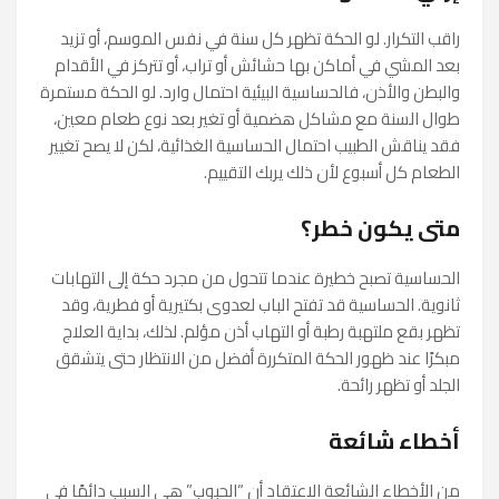
راقب التكرار. لو الحكة تظهر كل سنة في نفس الموسم، أو تزيد
بعد المشي في أماكن بها حشائش أو تراب، أو تتركز في الأقدام
والبطن والأذن، فالحساسية البيئية احتمال وارد. لو الحكة مستمرة
طوال السنة مع مشاكل هضمية أو تغير بعد نوع طعام معين،
فقد يناقش الطبيب احتمال الحساسية الغذائية، لكن لا يصح تغيير
الطعام كل أسبوع لأن ذلك يربك التقييم.
متى يكون خطر؟
الحساسية تصبح خطيرة عندما تتحول من مجرد حكة إلى التهابات
ثانوية. الحساسية قد تفتح الباب لعدوى بكتيرية أو فطرية، وقد
تظهر بقع ملتهبة رطبة أو التهاب أذن مؤلم. لذلك، بداية العلاج
مبكرًا عند ظهور الحكة المتكررة أفضل من الانتظار حتى يتشقق
الجلد أو تظهر رائحة.
أخطاء شائعة
من الأخطاء الشائعة الاعتقاد أن “الحبوب” هي السبب دائمًا في