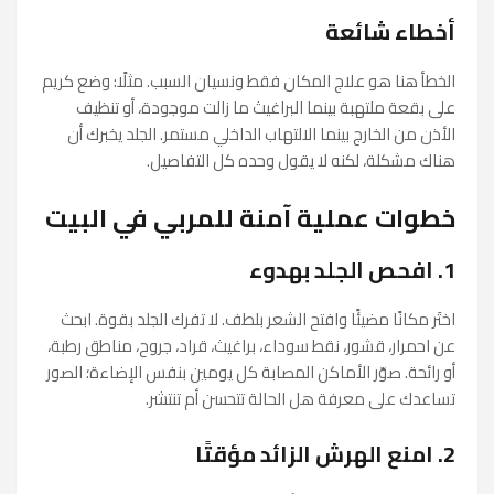
أخطاء شائعة
الخطأ هنا هو علاج المكان فقط ونسيان السبب. مثلًا: وضع كريم
على بقعة ملتهبة بينما البراغيث ما زالت موجودة، أو تنظيف
الأذن من الخارج بينما الالتهاب الداخلي مستمر. الجلد يخبرك أن
هناك مشكلة، لكنه لا يقول وحده كل التفاصيل.
خطوات عملية آمنة للمربي في البيت
1. افحص الجلد بهدوء
اختَر مكانًا مضيئًا وافتح الشعر بلطف. لا تفرك الجلد بقوة. ابحث
عن احمرار، قشور، نقط سوداء، براغيث، قراد، جروح، مناطق رطبة،
أو رائحة. صوّر الأماكن المصابة كل يومين بنفس الإضاءة؛ الصور
تساعدك على معرفة هل الحالة تتحسن أم تنتشر.
2. امنع الهرش الزائد مؤقتًا