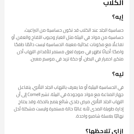
الكلاب
إيه؟
حساسية الجلد عند الكلاب قد تكون حساسية من البراغيث،
حساسية من مواد في البيئة مثل الغبار وحبوب اللقاح والعفن، أو
تفاعلًا مع مكونات غذائية معينة. الحساسية ليست دائمًا طفحًا
واضحًا؛ أحيانًا تظهر في صورة لعق مستمر للأقدام، التهاب أذن
متكرر، احمرار في البطن، أو حكة تزيد في موسم معين.
ليه؟
في الحساسية البيئية أو ما يعرف بالتهاب الجلد التأتبي، يتفاعل
جهاز المناعة مع مواد موجودة في البيئة. تشير Cornell إلى أن
التهاب الجلد التأتبي مرض جلدي شائع يتميز بالحكة، وقد يحتاج
إدارة طويلة المدى لأنه غالبًا حالة مستمرة وليست مشكلة تُحل
نهائيًا بغسلة شامبو واحدة.
إزاي تلاحظها؟