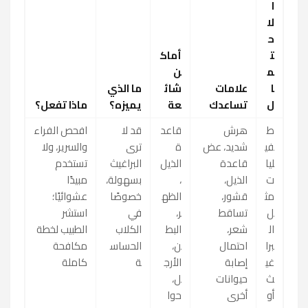
ا
لا
ح
ت
أماك
م
ن
ا
علامات
شائ
ما الذي
ل
تساعدك
عة
يميزه؟
ماذا تفعل؟
ط
هرش
قاعد
قد لا
افحص الفراء
في
شديد، عض
ة
ترى
والسرير، ولا
ليا
قاعدة
الذيل
البراغيث
تستخدم
ت
الذيل،
،
بسهولة،
مبيدًا
مث
قشور،
الظه
خصوصًا
عشوائيًا؛
ل
تساقط
ر،
في
استشر
ال
شعر،
البط
الكلاب
الطبيب لخطة
برا
احتمال
ن،
الحساس
مكافحة
غي
إصابة
الأرج
ة
كاملة
ث
حيوانات
ل،
أو
أخرى
حوا