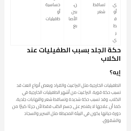
ي
تساقط
ن،
حساسية
أو
شعر
بين
أو
ف
الأصا
طفيليات
ط
بع
ر
ي
حكة الجلد بسبب الطفيليات عند
الكلاب
إيه؟
الطفيليات الخارجية مثل البراغيث والقراد وبعض أنواع العث قد
تسبب حكة قوية. البراغيث من أشهر الطفيليات الخارجية في
الكلاب، وقد تسبب حكة شديدة وتساقط شعر والتهابات جلدية،
كما أن علاجها لا يقتصر على جسم الكلب فقط لأن جزءًا كبيرًا من
دورة حياتها يكون في البيئة المحيطة مثل السرير والسجاد
والشقوق.