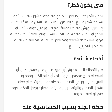
متى يكون خطر؟
يكون الأمر خطرًا إذا ظهرت جروح مفتوحة، قشور صفراء، رائحة،
تساقط شعر واسع، أو إذا كان الكلب صغير السن وضعيفًا. كذلك
إذا كان الهرش مفاجئًا وعنيفًا مع قشور على حواف الأذن أو
الكوع أو البطن، فقد يكون الجرب الساركوبتي احتمالًا يجب فحصه؛
فهو يسبب حكة شديدة وقد تظهر علاماته بعد التعرض بفترة
تمتد من أيام إلى أسابيع.
أخطاء شائعة
من الأخطاء الشائعة رش أي مبيد منزلي على جسم الكلب، أو
استخدام منتج مخصص لحيوان آخر، أو علاج الكلب وحده وترك
السرير والبيت وباقي الحيوانات. مكافحة البراغيث تحتاج خطة
تشمل الحيوان والبيئة، لأن ترك البيئة المصابة يجعل الحكة تعود
حتى لو اختفت مؤقتًا.
حكة الجلد بسبب الحساسية عند