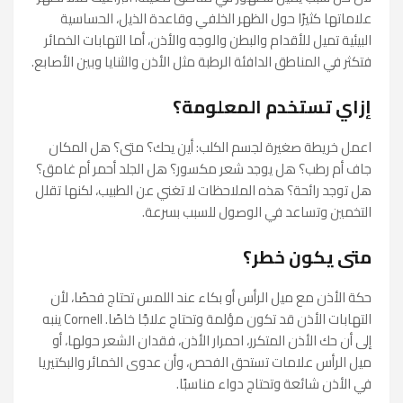
علاماتها كثيرًا حول الظهر الخلفي وقاعدة الذيل، الحساسية
البيئية تميل للأقدام والبطن والوجه والأذن، أما التهابات الخمائر
فتكثر في المناطق الدافئة الرطبة مثل الأذن والثنايا وبين الأصابع.
إزاي تستخدم المعلومة؟
اعمل خريطة صغيرة لجسم الكلب: أين يحك؟ متى؟ هل المكان
جاف أم رطب؟ هل يوجد شعر مكسور؟ هل الجلد أحمر أم غامق؟
هل توجد رائحة؟ هذه الملاحظات لا تغني عن الطبيب، لكنها تقلل
التخمين وتساعد في الوصول للسبب بسرعة.
متى يكون خطر؟
حكة الأذن مع ميل الرأس أو بكاء عند اللمس تحتاج فحصًا، لأن
التهابات الأذن قد تكون مؤلمة وتحتاج علاجًا خاصًا. Cornell ينبه
إلى أن حك الأذن المتكرر، احمرار الأذن، فقدان الشعر حولها، أو
ميل الرأس علامات تستحق الفحص، وأن عدوى الخمائر والبكتيريا
في الأذن شائعة وتحتاج دواء مناسبًا.