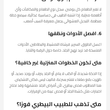
لا تغير الطعام كل يومين. سجل نوع الطعام والمكافآت وأي
أطعمة منزلية. إذا اشتبه الطبيب في حساسية غذائية، سيضع خطة
منظمة. التبديل العشوائي يجعل معرفة السبب أصعب.
6. افصل الأدوات ونظفها
اغسل الطوق، السرير، فرشاة التمشيط، والبطاطين. الأدوات
المتسخة قد تزيد تهيج الجلد، خاصة حول الرقبة والثنايا.
متى تكون الخطوات المنزلية غير كافية؟
إذا الحكة شديدة، أو الكلب لا ينام، أو الجلد ينزف، أو يوجد صديد، أو
ظهرت بقع صلعاء تنتشر بسرعة، فالبيت ليس مكان التشخيص.
هنا المطلوب فحص بيطري، لأن أمراض الجلد متشابهة وقد تحتاج
اختبارات مثل كشط الجلد أو فحص عينة من الإفرازات.
متى تذهب للطبيب البيطري فورًا؟