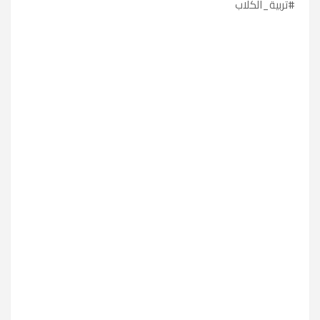
#تربية_الكلاب