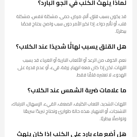
لماذا يلهث الكلب في الجو البارد؟
قد يكون بسبب قلق، ألم، مرض، حمى، مشكلة تنفس، مشكلة
قلب، أو تأثير دواء. إذا تكرر الأمر دون سبب واضح، يحتاج فحصًا
بيطريًا.
هل القلق يسبب لهاثًا شديدًا عند الكلاب؟
نعم، الخوف من الرعد أو الألعاب النارية أو الغرباء قد يسبب
اللهاث. لكن إذا كان معه انهيار، زرقة، قيء، أو عدم قدرة على
الهدوء، لا تعتبره قلقًا فقط.
ما علامات ضربة الشمس عند الكلاب؟
اللهاث الشديد، اللعاب الكثيف، الضعف، القيء، الإسهال، الارتباك،
التشنجات، أو الانهيار. هذه حالة طوارئ وتحتاج تبريدًا سريعًا
وتواصلًا بيطريًا.
هل أضع ماء بارد على الكلب إذا كان يلهث