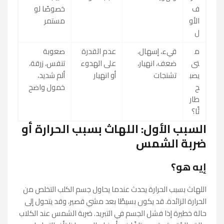
ف
خصوصًا لو
الأو
مستمر
ل
م
قيء، إسهال،
عدم القدرة
صعوبة
تى
ضعف، انهيار،
على الهدوء
تنفس، زرقة،
يصب
تشنجات
أو انهيار
ألم شديد،
ح
خمول واضح
طار
ئًا؟
السبب الأول: اللهاث بسبب الحرارة أو
ضربة الشمس
إيه هو؟
اللهاث بسبب الحرارة يحدث عندما يحاول جسم الكلب التخلص من
الحرارة الزائدة. قد يكون بسيطًا بعد مشي قصير، وقد يتحول إلى
حالة خطيرة إذا فشل الجسم في التبريد. ضربة الشمس عند الكلاب