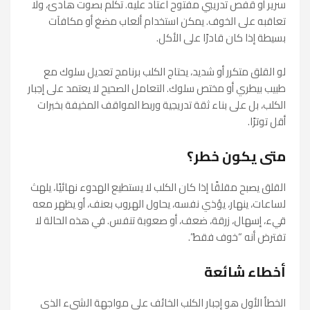
سرير أو قفص تدريبي مفتوح اعتاد عليه. تكلم بصوت هادئ، ولا
تعاقبه على الخوف. يمكن استخدام ألعاب مضغ أو مكافآت
بسيطة إذا كان قادرًا على الأكل.
لو القلق متكرر أو شديد، يحتاج الكلب برنامج تعديل سلوك مع
طبيب بيطري أو مختص سلوك. التعامل الصحيح لا يعتمد على إجبار
الكلب، بل على بناء ثقة تدريجية وربط المواقف المخيفة بخبرات
أقل توترًا.
متى يكون خطر؟
القلق يصبح مقلقًا إذا كان الكلب لا يستطيع الهدوء نهائيًا، يلهث
لساعات، ينهار، يؤذي نفسه، يحاول الهروب بعنف، أو يظهر معه
قيء، إسهال، زرقة، ضعف، أو صعوبة تنفس. في هذه الحالة لا
تفترض أنه “خوف فقط”.
أخطاء شائعة
الخطأ الأول هو إجبار الكلب الخائف على مواجهة الشيء الذي