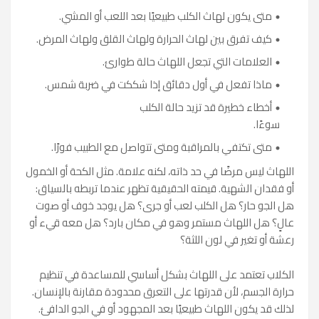
متى يكون لهاث الكلب طبيعيًا بعد اللعب أو المشي.
كيف تفرق بين لهاث الحرارة ولهاث القلق ولهاث المرض.
العلامات التي تجعل اللهاث حالة طوارئ.
ماذا تفعل في أول دقائق إذا شككت في ضربة شمس.
أخطاء خطيرة قد تزيد حالة الكلب
سوءًا.
متى تكتفي بالمراقبة ومتى تتواصل مع الطبيب فورًا.
اللهاث ليس مرضًا في حد ذاته، لكنه علامة. مثل الكحة أو الخمول
أو فقدان الشهية. قيمته الحقيقية تظهر عندما تربطه بالسياق:
هل الجو حار؟ هل الكلب لعب أو جرى؟ هل يوجد خوف أو صوت
عالٍ؟ هل اللهاث مستمر وهو في مكان بارد؟ هل معه قيء أو
رعشة أو تغير في لون اللثة؟
الكلاب تعتمد على اللهاث بشكل أساسي للمساعدة في تنظيم
حرارة الجسم، لأن قدرتها على التعرق محدودة مقارنة بالإنسان.
لذلك قد يكون اللهاث طبيعيًا بعد المجهود أو في الجو الدافئ.