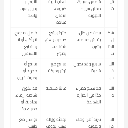
قي
شمس، سيارة،
ألعاب نارية،
النوم، أو
ت
مكان سيئ
ضيوف،
بدون سبب
التهوية
انتقال،
واضح
عيادة
شك
يبحث عن ظل،
متوتر، يتبع
خامل، منزعج،
ل
يفرش جسمه،
صاحبه، يلعق
لا يأكل، أو لا
الكل
يشرب
شفاهه،
يستطيع
ب
يختبئ
الاستقرار
التن
سريع وقد يكون
سريع مع
سريع أو
ف
شديدًا
توتر وحركة
مجهد أو
س
بصوت غريب
اللث
قد تصبح حمراء
غالبًا طبيعية
قد تكون
ة
جدًا في الحرارة
شاحبة، زرقاء،
الشديدة
رمادية، أو
حمراء جدًا
الت
تبريد آمن وماء
تهدئة وإزالة
تواصل مع
صر
وتهوية
سبب الخوف
طبيب،