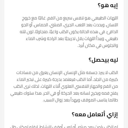
إيه هو؟
اللهاث الطبيعي هو تنفس سريع من الفم، غالبًا مع خروج
اللسان، ويحدث بعد اللعب، الجري، المشي، الحماس، أو الجو
الدافئ. في هذه الحالة يكون الكلب واعيًا، متجاوبًا، لون لثته
طبيعي، ويبدأ اللهاث يقل تدريجيًا بعد الراحة وشرب الماء
والجلوس في مكان أبرد.
ليه بيحصل؟
الكلب لا يبرد جسمه مثل الإنسان. الإنسان يعرق من مساحات
كبيرة من الجلد، أما الكلب فيعتمد بدرجة كبيرة على تبخير الماء
من الفم والجهاز التنفسي العلوي أثناء اللهاث. لذلك ترى الكلب
يفتح فمه ويخرج لسانه بعد الحركة أو في الحر. هذا سلوك طبيعي
طالما يناسب الموقف ويهدأ بعد زوال السبب.
إزاي أتعامل معه؟
لو الكلب يلهث بعد مشي أو لعب، أوقف النشاط، انقله لمكان ظل