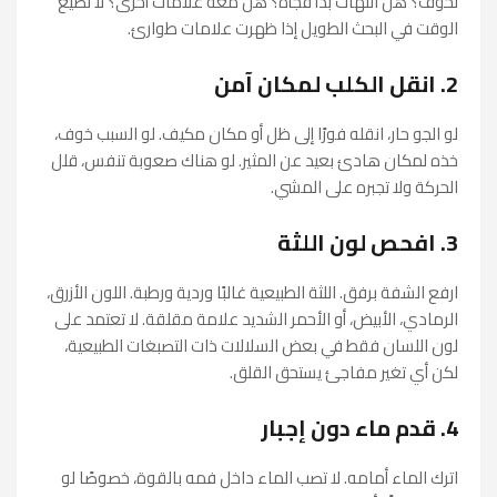
لخوف؟ هل اللهاث بدأ فجأة؟ هل معه علامات أخرى؟ لا تضيع
الوقت في البحث الطويل إذا ظهرت علامات طوارئ.
2. انقل الكلب لمكان آمن
لو الجو حار، انقله فورًا إلى ظل أو مكان مكيف. لو السبب خوف،
خذه لمكان هادئ بعيد عن المثير. لو هناك صعوبة تنفس، قلل
الحركة ولا تجبره على المشي.
3. افحص لون اللثة
ارفع الشفة برفق. اللثة الطبيعية غالبًا وردية ورطبة. اللون الأزرق،
الرمادي، الأبيض، أو الأحمر الشديد علامة مقلقة. لا تعتمد على
لون اللسان فقط في بعض السلالات ذات التصبغات الطبيعية،
لكن أي تغير مفاجئ يستحق القلق.
4. قدم ماء دون إجبار
اترك الماء أمامه. لا تصب الماء داخل فمه بالقوة، خصوصًا لو