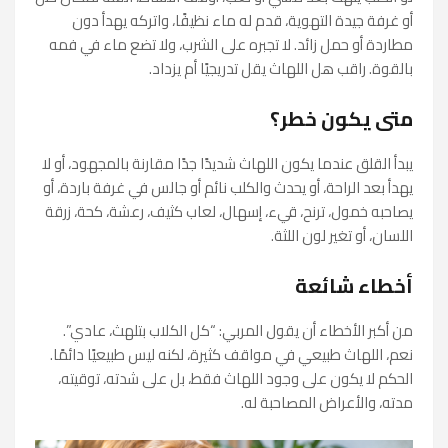
أو غرفة جيدة التهوية، قدم له ماء نظيفًا، واتركه يهدأ دون
مطاردة أو حمل زائد. لا تجبره على الشرب، ولا تضع ماء في فمه
بالقوة. راقب هل اللهاث يقل تدريجيًا أم يزداد.
متى يكون خطر؟
يبدأ القلق عندما يكون اللهاث شديدًا جدًا مقارنة بالمجهود، أو لا
يهدأ بعد الراحة، أو يحدث والكلب نائم أو جالس في غرفة باردة، أو
يصاحبه خمول، ترنح، قيء، إسهال، لعاب كثيف، رعشة، كحة، زرقة
اللسان، أو تغير لون اللثة.
أخطاء شائعة
من أكبر الأخطاء أن يقول المربي: “كل الكلاب بتلهث، عادي”.
نعم، اللهاث طبيعي في مواقف كثيرة، لكنه ليس طبيعيًا دائمًا.
الحكم لا يكون على وجود اللهاث فقط، بل على شدته، توقيته،
مدته، والأعراض المصاحبة له.