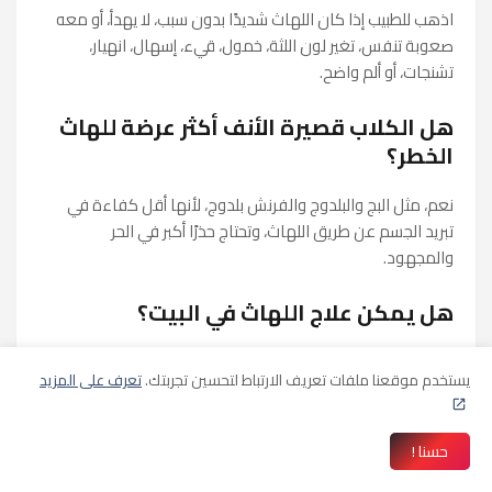
اذهب للطبيب إذا كان اللهاث شديدًا بدون سبب، لا يهدأ، أو معه
صعوبة تنفس، تغير لون اللثة، خمول، قيء، إسهال، انهيار،
تشنجات، أو ألم واضح.
هل الكلاب قصيرة الأنف أكثر عرضة للهاث
الخطر؟
نعم، مثل البج والبلدوج والفرنش بلدوج، لأنها أقل كفاءة في
تبريد الجسم عن طريق اللهاث، وتحتاج حذرًا أكبر في الحر
والمجهود.
هل يمكن علاج اللهاث في البيت؟
يمكن التعامل مع اللهاث الطبيعي بالراحة والماء والتهوية. لكن
يستخدم موقعنا ملفات تعريف الارتباط لتحسين تجربتك.
تعرف على المزيد
اللهاث الناتج عن مرض، ضربة شمس، ألم، أو صعوبة تنفس لا
يُعالج في البيت فقط ويحتاج طبيبًا.
حسنا !