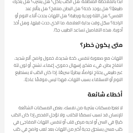
ابدأ بالملاحظة المنظمة: هل الكلب يأكل؟ هل يشرب؟ هل يتحرك
طبيعيًا؟ هل يوجد كحة؟ هل البطن منتفخ؟ هل يتألم عند
اللمس؟ هل اللثة وردية ورطبة؟ هل اللهاث يحدث أثناء النوم أو
الراحة؟ سجّل وقت بداية العلامة، ما الذي حدث قبلها، وهل أخذ
أدوية. هذه التفاصيل تساعد الطبيب جدًا.
متى يكون خطر؟
اللهاث مع صعوبة تنفس، كحة شديدة، خمول واضح، ألم شديد،
انتفاخ بطن، قيء متكرر، إسهال دموي، إغماء، تشنج، أو لون لثة
غير طبيعي يحتاج تواصلًا بيطريًا سريعًا. إذا كان الكلب لا يستطيع
النوم أو الاستلقاء بسبب اللهاث، فهذا ليس موقفًا عاديًا.
أخطاء شائعة
لا تعطِ مسكنات بشرية من نفسك. بعض المسكنات الشائعة
للإنسان قد تسبب تسممًا للكلاب. ولا تؤجل الفحص إذا كان الكلب
كبيرًا في السن أو لديه مرض قلب أو تنفس. اللهاث المفاجئ في
كلب مسن يستحق جدية أكبر من اللهاث بعد لعب واضح في كلب