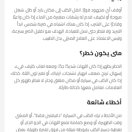
أوقف أي مجهود فورًا. انقل الكلب إلى مكان بارد أو ظل، شغل
مروحة أو تكييف، قدم له رشفات صغيرة من الماء إذا كان واعيًا
وقادرًا على الشرب. إذا كان هناك اشتباه في ضربة شمس، ابدأ
التبريد ولا تنتظر حتى تصل للعيادة. الهدف هو تقليل الضرر بسرعة،
وليس الاعتماد على العلاج المنزلي بدل الطبيب.
متى يكون خطر؟
الخطر يظهر إذا كان اللهاث شديدًا جدًا، ومعه لعاب كثيف، قيء،
إسهال، ترنح، ضعف، انهيار، تشنجات، ارتباك، أو تغير لون اللثة. كذلك
إذا كان الكلب في سيارة أو مكان مغلق وحار، لا تنتظر ظهور كل
العلامات. تعامل معها كحالة طارئة.
أخطاء شائعة
من الأخطاء ترك الكلب في السيارة “دقيقتين فقط”، أو المشي
وقت الظهيرة، أو وضع كمامة تمنع اللهاث في الجو الحار، أو
تغطية جسم الكلب بفوطة مبللة من فوق لفترة طويلة. بعض