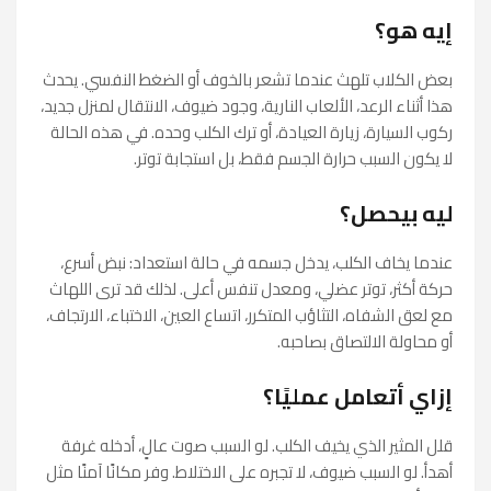
إيه هو؟
بعض الكلاب تلهث عندما تشعر بالخوف أو الضغط النفسي. يحدث
هذا أثناء الرعد، الألعاب النارية، وجود ضيوف، الانتقال لمنزل جديد،
ركوب السيارة، زيارة العيادة، أو ترك الكلب وحده. في هذه الحالة
لا يكون السبب حرارة الجسم فقط، بل استجابة توتر.
ليه بيحصل؟
عندما يخاف الكلب، يدخل جسمه في حالة استعداد: نبض أسرع،
حركة أكثر، توتر عضلي، ومعدل تنفس أعلى. لذلك قد ترى اللهاث
مع لعق الشفاه، التثاؤب المتكرر، اتساع العين، الاختباء، الارتجاف،
أو محاولة الالتصاق بصاحبه.
إزاي أتعامل عمليًا؟
قلل المثير الذي يخيف الكلب. لو السبب صوت عالٍ، أدخله غرفة
أهدأ. لو السبب ضيوف، لا تجبره على الاختلاط. وفر مكانًا آمنًا مثل