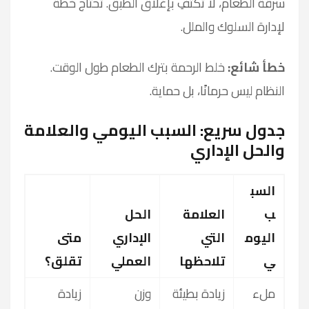
سرقة الطعام، لا تكتفِ بإغلاق الطبق. تحتاج خطة
لإدارة السلوك والملل.
خطأ شائع:
خلط الرحمة بترك الطعام طول الوقت.
النظام ليس حرمانًا، بل حماية.
جدول سريع: السبب اليومي والعلامة
والحل الإداري
السب
ب
العلامة
الحل
اليوم
التي
الإداري
متى
ي
تلاحظها
العملي
تقلق؟
ملء
زيادة بطيئة
وزن
زيادة