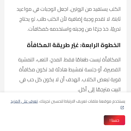
الكلب يستفيد من الروتين. اجعل الوجبات في مواعيد
ثابتة. لا تقدم وجبة إضافية لأن الكلب طلب. لو يحتاج
تدريبًا، خذ جزءًا من وجبته واستخدمه كمكافآت.
الخطوة الرابعة: غيّر طريقة المكافأة
المكافأة ليست طعامًا فقط. المدح، اللعب، التمشية
القصيرة، أو جلسة تمشيط هادئة قد تكون مكافأة
قوية لبعض الكلاب. الهدف أن لا يكون كل حب في
البيت مترجمًا إلى أكل.
يستخدم موقعنا ملفات تعريف الارتباط لتحسين تجربتك.
تعرف على المزيد
الخطوة الخامسة: زوّد النشاط تدريجيًا
ابدأ بخطة قابلة للاستمرار. لا تحتاج برنامجًا مرهقًا.
حسنا !
الأفضل 10 دقائق مشي منتظم من خطة قاسية