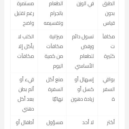
الطبق
في الوزن
الطعام
مستمرة
بدون
بالجرام
رغم تقليل
قياس
وتقسيمه
واضح
مكافآ
تسول دائم
ميزانية
الكلب لا
ت
ورفض
مكافآت
يأكل إلا
كثيرة
للطعام
من كمية
مكافآت
الأساسي
اليوم
بواقي
إسهال أو
منع أكل
قيء أو
السفر
كسل أو
السفرة
ألم بطن
ة
زيادة دهون
نهائيًا
بعد أكل
دهني
أكثر
لا أحد
مسؤول
أطفال أو