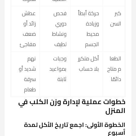
كبر
حركة أبطأ
فحص
عطش
السن
وزيادة
دوري
زائد أو
محيط
ونشاط
ضعف
الجسم
لطيف
مفاجئ
الطعا
أكل متكرر
وجبات
نهم
م متاح
بلا حساب
بمواعيد
شديد أو
دائمًا
ثابتة
سرقة
طعام
خطوات عملية لإدارة وزن الكلب في
المنزل
الخطوة الأولى: اجمع تاريخ الأكل لمدة
أسبوع