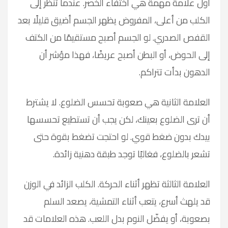
أول علامة مهمة هي اختفاء الخصر. عندما تنظر إلى
الكلب من أعلى، المفروض يظهر الجسم أضيق قليلًا بعد
القفص الصدري. لو الجسم أصبح مستقيمًا من الكتف
إلى الحوض، أو البطن أصبح عريضًا، فهذا مؤشر أن
الدهون بدأت تتراكم.
العلامة الثانية هي صعوبة تحسس الضلوع. لا يشترط
أن ترى الضلوع بعينك، لكن يجب أن تستطيع تحسسها
بيدك بدون ضغط قوي. لو احتجت تضغط بقوة حتى
تشعر بالضلوع، فغالبًا توجد طبقة دهنية زائدة.
العلامة الثالثة تظهر أثناء الحركة. الكلب الزائد في الوزن
قد يلهث أسرع، يتعب أثناء التمشية، يصعد السلم
بصعوبة، أو يفضّل النوم بدل اللعب. هذه العلامات قد