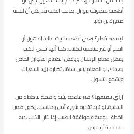
بقايا من السفرة: رز، خبز، دجاج بجلد، دهون، جبن، أو
أطعمة مطبوخة بتوابل. صاحب الكلب قد يظن أن لقمة
صغيرة لن تؤثر.
ليه ده خطر؟
بعض أطعمة البيت عالية الدهون أو
الملح أو غير مناسبة للكلاب. كما أنها تجعل الكلب
يفضل طعام الإنسان ويرفض الطعام المتوازن الخاص
به. حتى لو الطعام ليس سامًا، تكراره يزيد السعرات
ويشجع التسول.
إزاي تمنعها؟
ضع قاعدة بيتية واضحة: لا طعام من
السفرة. لو تريد تقديم شيء آمن ومناسب، يكون ضمن
الخطة اليومية وبموافقة الطبيب إذا كان الكلب لديه
حساسية أو مرض.