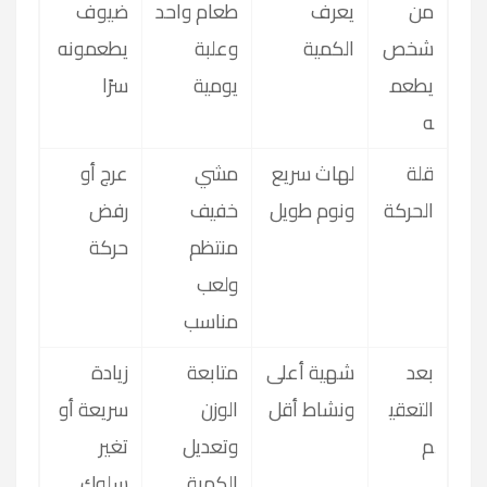
من
يعرف
طعام واحد
ضيوف
شخص
الكمية
وعلبة
يطعمونه
يطعم
يومية
سرًا
ه
قلة
لهاث سريع
مشي
عرج أو
الحركة
ونوم طويل
خفيف
رفض
منتظم
حركة
ولعب
مناسب
بعد
شهية أعلى
متابعة
زيادة
التعقي
ونشاط أقل
الوزن
سريعة أو
م
وتعديل
تغير
الكمية
سلوك