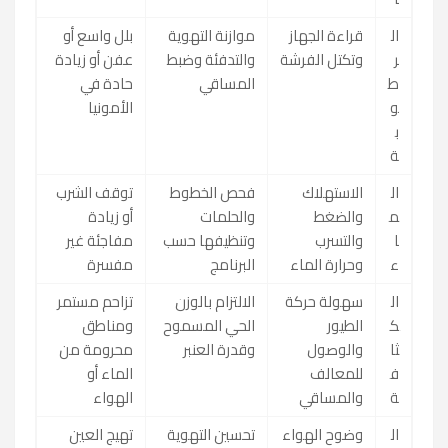
ال
قراءة الجهاز
موازنة التهوية
بلل واسع أو
ر
وتكتل الفرشة
والتدفئة وضبط
عفن أو زيادة
ط
المساقي
حادة في
و
الأمونيا
ب
ة
ال
الاستهلاك
فحص الخطوط
توقف الشرب
م
والضغط
والحلمات
أو زيادة
ا
والتسرب
وتنظيفها حسب
مفاجئة غير
ء
وحرارة الماء
البرنامج
مفسرة
ال
سهولة حركة
الالتزام بالوزن
تزاحم مستمر
ك
الطيور
الحي المسموح
ومناطق
ثا
والوصول
وقدرة العنبر
محرومة من
ف
للمعالف
الماء أو
ة
والمساقي
الهواء
ال
وضوح الهواء
تحسين التهوية
تهيج العين