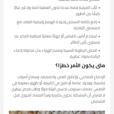
قلّب الفرشة فقط عندما تكون العملية آمنة ولا تثير غبارًا
كثيفًا بين الطيور.
راجع كثافة التسكين وجودة الهضم وتركيبة العلف مع
اختصاصي التغذية.
استخدم أنابيب القياس أو جهازًا معايرًا لمراقبة التركيز عند
مستوى رأس الطائر.
افحص الرطوبة النسبية ومسار الهواء بدل محاولة إخفاء
الرائحة بمواد عطرية.
متى يكون الأمر خطرًا؟
الإدماع الجماعي، وإغلاق العين، واحمرارها، وسماع أصوات
تنفسية، ووجود عتامة أو تقرح في القرنية، أو ظهور صعوبة في
التنفس علامات تستوجب تحسين البيئة فورًا وطلب فحص بيطري.
لا تفترض أن المشكلة عدوى بكتيرية وتبدأ المضاد الحيوي قبل
التشخيص.