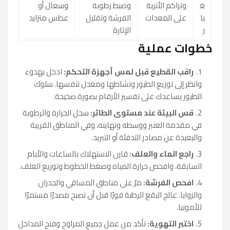
غ
وتراكم الأتربة
وضبط رطوبة
وسعال أو
با
على المعدات
الفرشة وتقليل
عطس متزايد
ر
الإثارة
خطوات عملية
راقب القطيع قبل لمس أجهزة التحكم:
ادخل بهدوء
وانظر إلى توزيع الطيور ونشاطها ومعدل تنفسها. سلوك
الطيور يساعدك على تفسير الأرقام بصورة صحيحة.
قس البيئة عند مستوى الطائر:
سجل الحرارة والرطوبة
في مقدمة العنبر ووسطه ونهايته، وفي المناطق القريبة
والبعيدة عن مصادر التدفئة أو التبريد.
راجع الماء والعلف:
قارن الاستهلاك بالساعات والأيام
السابقة، وافحص حرارة المياه وضغط الخطوط وتوزيع العلف.
افحص الفرشة:
مرّ على مناطق المساقي والجدران
والزوايا. عالج البقع الرطبة فورًا قبل أن تصبح مصدرًا مستمرًا
للأمونيا.
اختبر التهوية:
تأكد من عمل جميع المراوح وفتح المداخل