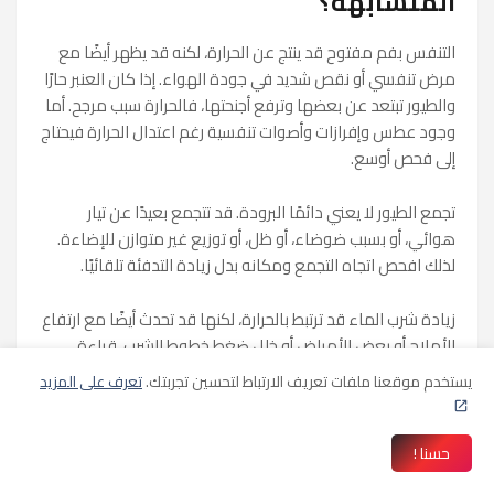
المتشابهة؟
التنفس بفم مفتوح قد ينتج عن الحرارة، لكنه قد يظهر أيضًا مع
مرض تنفسي أو نقص شديد في جودة الهواء. إذا كان العنبر حارًا
والطيور تبتعد عن بعضها وترفع أجنحتها، فالحرارة سبب مرجح. أما
وجود عطس وإفرازات وأصوات تنفسية رغم اعتدال الحرارة فيحتاج
إلى فحص أوسع.
تجمع الطيور لا يعني دائمًا البرودة. قد تتجمع بعيدًا عن تيار
هوائي، أو بسبب ضوضاء، أو ظل، أو توزيع غير متوازن للإضاءة.
لذلك افحص اتجاه التجمع ومكانه بدل زيادة التدفئة تلقائيًا.
زيادة شرب الماء قد ترتبط بالحرارة، لكنها قد تحدث أيضًا مع ارتفاع
الأملاح أو بعض الأمراض أو خلل ضغط خطوط الشرب. قراءة
واحدة لا تكفي؛ اربطها بحرارة العنبر واستهلاك العلف وشكل
يستخدم موقعنا ملفات تعريف الارتباط لتحسين تجربتك.
تعرف على المزيد
الزرق والفحص البيطري.
برنامج متابعة يومي لبيئة العنبر
حسنا !