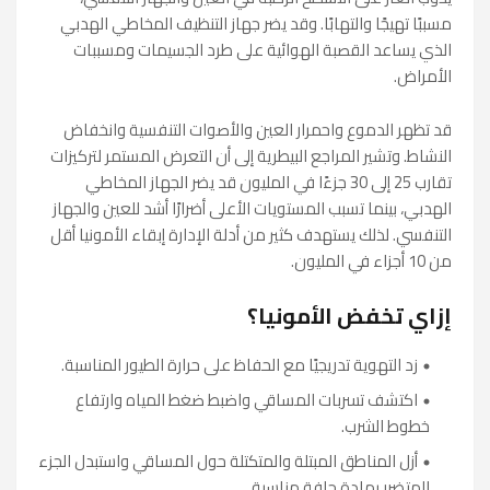
مسببًا تهيجًا والتهابًا. وقد يضر جهاز التنظيف المخاطي الهدبي
الذي يساعد القصبة الهوائية على طرد الجسيمات ومسببات
الأمراض.
قد تظهر الدموع واحمرار العين والأصوات التنفسية وانخفاض
النشاط. وتشير المراجع البيطرية إلى أن التعرض المستمر لتركيزات
تقارب 25 إلى 30 جزءًا في المليون قد يضر الجهاز المخاطي
الهدبي، بينما تسبب المستويات الأعلى أضرارًا أشد للعين والجهاز
التنفسي. لذلك يستهدف كثير من أدلة الإدارة إبقاء الأمونيا أقل
من 10 أجزاء في المليون.
إزاي تخفض الأمونيا؟
زد التهوية تدريجيًا مع الحفاظ على حرارة الطيور المناسبة.
اكتشف تسربات المساقي واضبط ضغط المياه وارتفاع
خطوط الشرب.
أزل المناطق المبتلة والمتكتلة حول المساقي واستبدل الجزء
المتضرر بمادة جافة مناسبة.