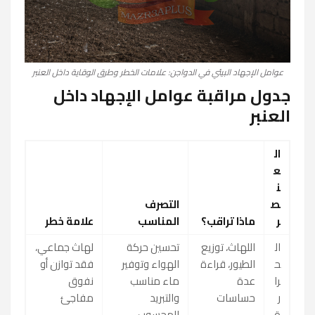
عوامل الإجهاد البيئي في الدواجن: علامات الخطر وطرق الوقاية داخل العنبر
جدول مراقبة عوامل الإجهاد داخل
العنبر
ال
ع
ن
ص
التصرف
ر
ماذا تراقب؟
المناسب
علامة خطر
ال
اللهاث، توزيع
تحسين حركة
لهاث جماعي،
ح
الطيور، قراءة
الهواء وتوفير
فقد توازن أو
را
عدة
ماء مناسب
نفوق
ر
حساسات
والتبريد
مفاجئ
ة
المحسوب