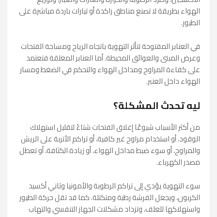
الهواء بطريقة لا تصنع مناطق راكدة أو تيارات باردة مباشرة على
الطيور.
في العنابر المفتوحة تتأثر التهوية باتجاه الرياح ومساحة الفتحات
وعرض المبنى والعوائق المحيطة. أما العنابر المغلقة فتعتمد
على كفاءة المراوح ومداخل الهواء والتحكم في الضغط ومسار
الهواء داخل العنبر.
ليه تحدث المشكلة؟
من أكثر الأسباب شيوعًا إغلاق الفتحات شتاءً لتقليل استهلاك
الوقود، أو استخدام مراوح غير كافية، أو تراكم الأتربة على الريش
والمراوح، أو سوء ضبط مداخل الهواء، أو زيادة الكثافة، أو تعطل
مصدر الكهرباء.
سوء التهوية يؤدي إلى تراكم الرطوبة والأمونيا وثاني أكسيد
الكربون، ويجعل الفرشة رطبة ومتكتلة. كما قد تقل حركة الطيور
واستهلاكها للعلف، وتزداد مشكلات الجهاز التنفسي والتهاب