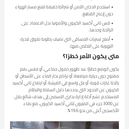
استخدم الدخان الآمن أو شرائط خفيفة لتتبع مسار الهواء
دون إزعاج القطيع.
قس ثاني أكسيد الكربون والأمونيا بدل الاعتماد على
الرائحة وحدها.
أصلح تسربات المساقي التي تضيف رطوبة تفوق قدرة
التهوية على التخلص منها.
متى يكون الأمر خطرًا؟
يكون الوضع خطيرًا عند ظهور خمول جماعي، أو تنفس بفم
مفتوح دون حرارة مرتفعة، أو تراكم بخار الماء على الأسطح، أو
رائحة غازات قوية، أو بلل واسع في الفرشة، أو ارتفاع ثاني أكسيد
الكربون عن الحدود التي يحددها دليل السلالة والنظام
المستخدم. تشير أدلة إدارة بداري التسمين إلى هدف شائع يقل
عن 3000 جزء في المليون لثاني أكسيد الكربون، مع بقاء
الأكسجين أعلى من نحو 19.6%.