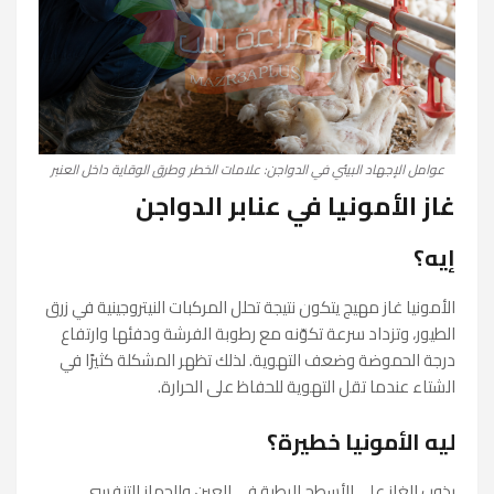
عوامل الإجهاد البيئي في الدواجن: علامات الخطر وطرق الوقاية داخل العنبر
غاز الأمونيا في عنابر الدواجن
إيه؟
الأمونيا غاز مهيج يتكون نتيجة تحلل المركبات النيتروجينية في زرق
الطيور، وتزداد سرعة تكوّنه مع رطوبة الفرشة ودفئها وارتفاع
درجة الحموضة وضعف التهوية. لذلك تظهر المشكلة كثيرًا في
الشتاء عندما تقل التهوية للحفاظ على الحرارة.
ليه الأمونيا خطيرة؟
يذوب الغاز على الأسطح الرطبة في العين والجهاز التنفسي،