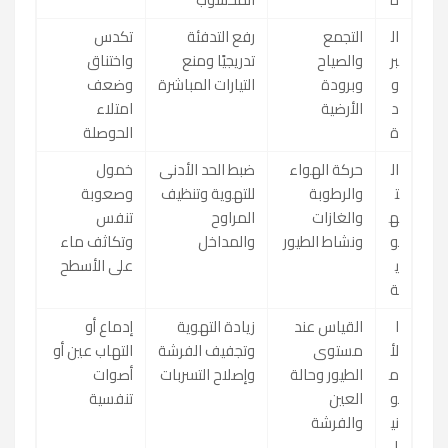
ال
التجمع
رفع التدفئة
تكدس
بر
والصياح
تدريجيًا ومنع
واختناق
و
وبرودة
التيارات المباشرة
وضعف
د
الأرضية
امتلاء
ة
الحوصلة
ال
حركة الهواء
ضبط الحد الأدنى
خمول
ت
والرطوبة
للتهوية وتنظيف
وصعوبة
ه
والغازات
المراوح
تنفس
و
ونشاط الطيور
والمداخل
وتكاثف ماء
ي
على الأسطح
ة
ا
القياس عند
زيادة التهوية
إدماع أو
لأ
مستوى
وتجفيف الفرشة
التهاب عين أو
م
الطيور وحالة
وإصلاح التسربات
أصوات
و
العين
تنفسية
ني
والفرشة
ا