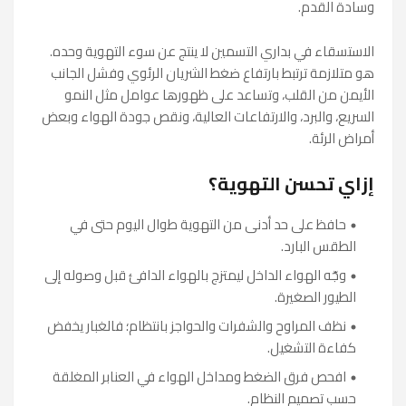
وسادة القدم.
الاستسقاء في بداري التسمين لا ينتج عن سوء التهوية وحده.
هو متلازمة ترتبط بارتفاع ضغط الشريان الرئوي وفشل الجانب
الأيمن من القلب، وتساعد على ظهورها عوامل مثل النمو
السريع، والبرد، والارتفاعات العالية، ونقص جودة الهواء وبعض
أمراض الرئة.
إزاي تحسن التهوية؟
حافظ على حد أدنى من التهوية طوال اليوم حتى في
الطقس البارد.
وجّه الهواء الداخل ليمتزج بالهواء الدافئ قبل وصوله إلى
الطيور الصغيرة.
نظف المراوح والشفرات والحواجز بانتظام؛ فالغبار يخفض
كفاءة التشغيل.
افحص فرق الضغط ومداخل الهواء في العنابر المغلقة
حسب تصميم النظام.