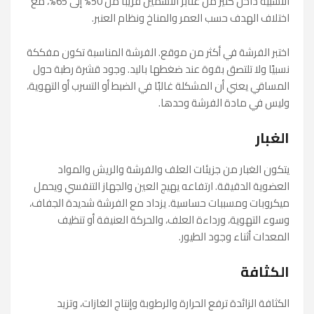
النسبية داخل كثير من عنابر التسمين قريبًا من 50% إلى 65%، مع
اختلاف الهدف حسب العمر والمناخ ونظام العنبر.
اختبر الفرشة في أكثر من موقع. الفرشة المناسبة تكون مفككة
نسبيًا ولا تلتصق بقوة عند ضغطها باليد. وجود قشرة رطبة حول
المساقي يعني أن المشكلة غالبًا في الضبط أو التسرب أو التهوية،
وليس في مادة الفرشة وحدها.
الغبار
يتكون الغبار من جزيئات العلف والفرشة والريش والمواد
العضوية الدقيقة. ارتفاعه يهيج العين والجهاز التنفسي ويحمل
ميكروبات ومسببات حساسية. يزداد مع الفرشة شديدة الجفاف،
وسوء التهوية، ورداءة العلف، والحركة العنيفة أو تنظيف
المعدات أثناء وجود الطيور.
الكثافة
الكثافة الزائدة ترفع الحرارة والرطوبة وإنتاج الغازات، وتزيد