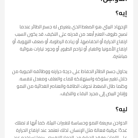
إيه؟
الإجهاد البيئي هو الضغط الذي يتعرض له جسم الطائر عندما
تصبح ظروف العنبر أبعد من قدرته على التكيف. قد يكون السبب
ارتفاع الحرارة أو انخفاضها، أو زيادة الرطوبة، أو ضعف التهوية، أو
ارتفاع الأمونيا والغبار، أو تزاحم الطيور، أو وجود تيارات هوائية
مباشرة.
يحاول جسم الطائر الحفاظ على درجة حرارته ووظائفه الحيوية من
خلال تغيير سلوكه واستهلاكه للماء والعلف ومعدل تنفسه.
وكلما طال الضغط، تحولت الطاقة والعناصر الغذائية من النمو
وإنتاج البيض إلى مجرد البقاء والتكيف.
ليه؟
الدواجن سريعة النمو وحساسة لتغيرات البيئة، كما أنها لا تمتلك
غددًا عرقية فعالة مثل الإنسان. لذلك تعتمد عند ارتفاع الحرارة
على اللهاث وفقد الحرارة من الجهاز التنفسي، بينما تستخدم عند