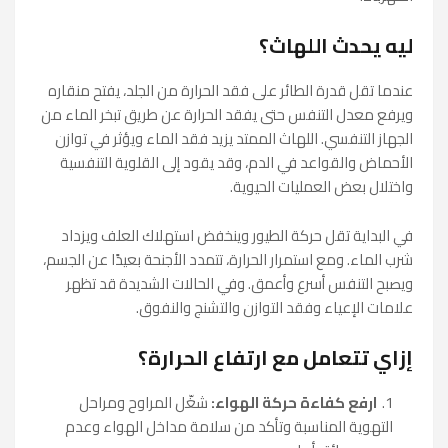
ليه يحدث اللهاث؟
عندما تقل قدرة الطائر على فقد الحرارة من الجلد، يفتح منقاره
ويرفع معدل التنفس حتى يفقد الحرارة عن طريق تبخر الماء من
الجهاز التنفسي. اللهاث الممتد يزيد فقد الماء ويؤثر في توازن
الأحماض والقواعد في الدم، وقد يقود إلى القلوية التنفسية
واختلال بعض العمليات الحيوية.
في البداية تقل حركة الطيور وينخفض استهلاك العلف ويزداد
شرب الماء. ومع استمرار الحرارة، تتمدد الأجنحة بعيدًا عن الجسم،
ويصبح التنفس أسرع وأعمق. وفي الحالات الشديدة قد تظهر
علامات الإعياء وفقد التوازن والتشنج والنفوق.
إزاي تتعامل مع ارتفاع الحرارة؟
ارفع كفاءة حركة الهواء:
شغّل المراوح ومراحل
التهوية المناسبة وتأكد من سلامة مداخل الهواء وعدم