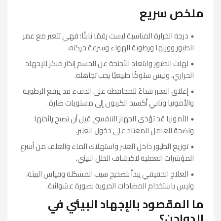
ملخص سريع
درجة الحرارة المناسبة ليست رقمًا ثابتًا؛ فهي تتغير مع عمر
الطيور ووزنها ورطوبة الهواء وسرعة حركته.
لهاث الطيور وابتعاد الأجنحة عن الجسم إنذار مبكر للإجهاد
الحراري، وليس سلوكًا طبيعيًا يجب تجاهله.
إغلاق العنبر شتاءً للمحافظة على الدفء قد يرفع الرطوبة
والأمونيا وثاني أكسيد الكربون إلى مستويات ضارة.
الأمونيا قد تؤذي الجهاز التنفسي قبل أن تصبح رائحتها
واضحة للعامل المعتاد على دخول العنبر.
توزيع الطيور داخل العنبر واستهلاك الماء والعلف من أسرع
المؤشرات العملية لاكتشاف الخلل البيئي.
العلاج الحقيقي يبدأ بتصحيح سبب المشكلة وقياس البيئة،
وليس باستخدام المضادات الحيوية بصورة عشوائية.
ما المقصود بالإجهاد البيئي في
الدواجن؟