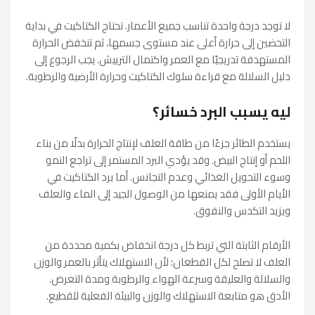
لا توجد درجة واحدة تناسب جميع الأعمار. تحتاج الكتاكيت في بداية
التحضين إلى حرارة أعلى عند مستوى جسمها، ثم تنخفض الحرارة
المستهدفة تدريجيًا مع العمر واكتمال الترييش. يجب الرجوع إلى
دليل السلالة مع قراءة سلوك الكتاكيت وحرارة الأرضية والرطوبة.
ليه يسبب البرد خسائر؟
يستخدم الطائر جزءًا من طاقة العلف لإنتاج الحرارة بدلًا من بناء
اللحم أو إنتاج البيض. وقد يؤدي البرد المستمر إلى تراجع النمو
وسوء التحويل الغذائي وعدم التجانس. أما برد الكتاكيت في
الأيام الأولى فقد يمنعها من الوصول الجيد إلى الماء والعلف
ويزيد التكدس والنفوق.
الأرقام الثابتة التي تربط كل درجة انخفاض بكمية محددة من
العلف لا تصلح لكل القطعان؛ لأن الاستهلاك يتأثر بالعمر والوزن
والسلالة والعليقة وسرعة الهواء والرطوبة ومدة التعرض.
الأدق هو متابعة الاستهلاك والوزن والبيئة الفعلية للقطيع.