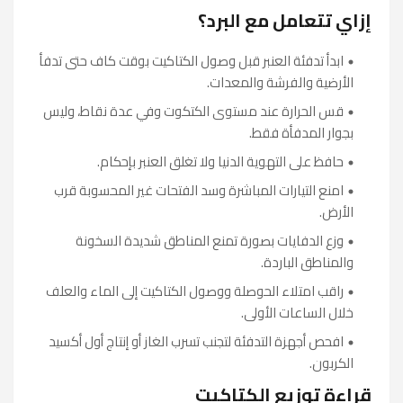
إزاي تتعامل مع البرد؟
ابدأ تدفئة العنبر قبل وصول الكتاكيت بوقت كاف حتى تدفأ
الأرضية والفرشة والمعدات.
قس الحرارة عند مستوى الكتكوت وفي عدة نقاط، وليس
بجوار المدفأة فقط.
حافظ على التهوية الدنيا ولا تغلق العنبر بإحكام.
امنع التيارات المباشرة وسد الفتحات غير المحسوبة قرب
الأرض.
وزع الدفايات بصورة تمنع المناطق شديدة السخونة
والمناطق الباردة.
راقب امتلاء الحوصلة ووصول الكتاكيت إلى الماء والعلف
خلال الساعات الأولى.
افحص أجهزة التدفئة لتجنب تسرب الغاز أو إنتاج أول أكسيد
الكربون.
قراءة توزيع الكتاكيت