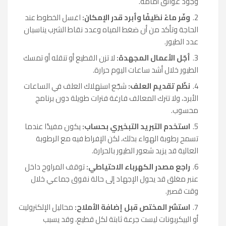
وجود عوائق أمامه.
وفّر ماءً نظيفًا وأبرد قدر الإمكان:
اغسل الخطوط عند
الحاجة وتأكد من أن ضغط المياه وعدد نقاط الشرب يناسبان
عدد الطيور.
أجّل الأعمال المجهدة:
لا تزن القطيع أو تنقله أو تمسك
الطيور خلال أشد ساعات اليوم حرارة.
نظّم تقديم العلف:
شجّع استهلاك العلف في الساعات
الأبرد، ولا تترك المعالف فارغة فترات طويلة دون برنامج
محسوب.
استخدم التبريد التبخيري بحساب:
يكون مفيدًا عندما
تسمح رطوبة الهواء بذلك، لكن الإفراط فيه مع الرطوبة
العالية قد يزيد شعور الطيور بالحرارة.
راجع مصدر الكهرباء الاحتياطي:
توقف المراوح داخل
عنبر مغلق قد يحول الإجهاد إلى حالة نفوق جماعي خلال
وقت قصير.
استشر المختص قبل إضافة الأملاح:
محاليل الإلكتروليت
أو البيكربونات ليست جرعة ثابتة لكل قطيع، وقد يسبب