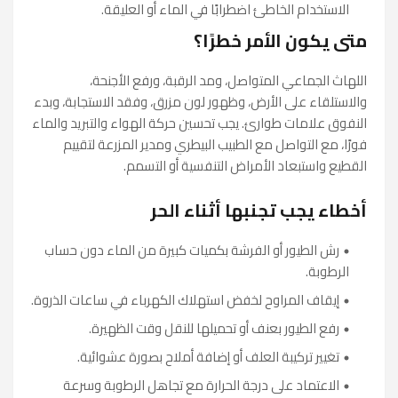
الاستخدام الخاطئ اضطرابًا في الماء أو العليقة.
متى يكون الأمر خطرًا؟
اللهاث الجماعي المتواصل، ومد الرقبة، ورفع الأجنحة،
والاستلقاء على الأرض، وظهور لون مزرق، وفقد الاستجابة، وبدء
النفوق علامات طوارئ. يجب تحسين حركة الهواء والتبريد والماء
فورًا، مع التواصل مع الطبيب البيطري ومدير المزرعة لتقييم
القطيع واستبعاد الأمراض التنفسية أو التسمم.
أخطاء يجب تجنبها أثناء الحر
رش الطيور أو الفرشة بكميات كبيرة من الماء دون حساب
الرطوبة.
إيقاف المراوح لخفض استهلاك الكهرباء في ساعات الذروة.
رفع الطيور بعنف أو تحميلها للنقل وقت الظهيرة.
تغيير تركيبة العلف أو إضافة أملاح بصورة عشوائية.
الاعتماد على درجة الحرارة مع تجاهل الرطوبة وسرعة