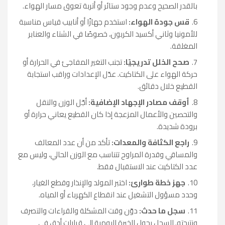
بالقدر الصحيح وعدم وجود ستائر أو أتربة تعوق مسار الهواء.
قس جودة الهواء:
استخدم جهازًا أو أنابيب قياس مناسبة
للأمونيا وثاني أكسيد الكربون، خصوصًا في الشتاء والعنابر
المغلقة.
صحح الخلل تدريجيًا:
تجنب التغير المفاجئ في الحرارة أو
حركة الهواء على الكتاكيت. عدّل الإعدادات وراقب استجابة
القطيع خلال دقائق.
أوقف مصادر الإجهاد الإضافية:
أجّل الوزن والنقل
والتحصين والأعمال المزعجة إذا كان القطيع يعاني حرارة أو
برودة شديدة.
راجع الكثافة والمعدات:
تأكد من أن عدد المعالف
والمساقي وقدرة المراوح تتناسب مع الوزن الحالي، وليس مع
عدد الكتاكيت عند الاستقبال فقط.
جهز خطة طوارئ:
اختبر المولد والإنذار وقطع الغيار،
وحدد مسؤول التشغيل عند انقطاع الكهرباء أو المياه.
سجل ما حدث:
دوّن وقت المشكلة والقراءات والتصرف
ونتيجته. السجل يحول الخبرة اليومية إلى قرارات أدق في